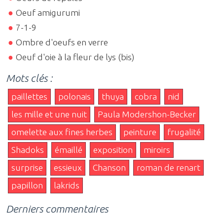
Oeuf amigurumi
7-1-9
Ombre d'oeufs en verre
Oeuf d'oie à la fleur de lys (bis)
Mots clés :
paillettes
polonais
thuya
cobra
nid
les mille et une nuit
Paula Modershon-Becker
omelette aux fines herbes
peinture
frugalité
Shadoks
émaillé
exposition
miroirs
surprise
essieux
Chanson
roman de renart
papillon
lakrids
Derniers commentaires