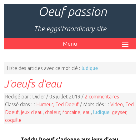
Oeuf passion
The eggs'traordinary site
Menu
Liste des articles avec ce mot clé :
ludique
J'oeufs d'eau
Rédigé par : Didier / 03 juillet 2019 /
2 commentaires
Classé dans : :
Humeur, Ted Doeuf
/ Mots clés : :
Video
,
Ted
Doeuf
,
jeux d'eau
,
chaleur
,
fontaine
,
eau
,
ludique
,
geyser
,
coquille
Teddy Doeuf s'adonne aux jeux d'eau.