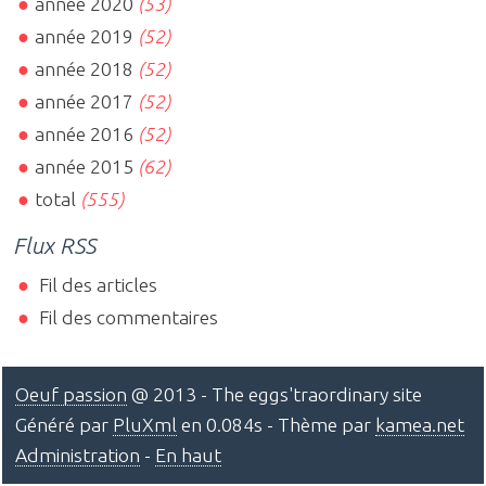
année 2020
(53)
année 2019
(52)
année 2018
(52)
année 2017
(52)
année 2016
(52)
année 2015
(62)
total
(555)
Flux RSS
Fil des articles
Fil des commentaires
Oeuf passion
@ 2013 - The eggs'traordinary site
Généré par
PluXml
en 0.084s - Thème par
kamea.net
Administration
-
En haut