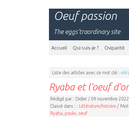
Oeuf passion
The eggs'traordinary site
Accueil
Qui suis-je ?
Oviparité
Liste des articles avec ce mot clé :
vitr
Ryaba et l'oeuf d'or
Rédigé par : Didier / 09 novembre 2022
Classé dans : :
Littérature/histoire
/ Mots
Ryaba
,
poule
,
oeuf