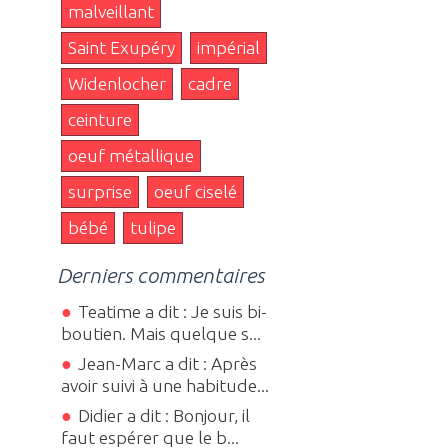
malveillant
Saint Exupéry
impérial
Widenlocher
cadre
ceinture
oeuf métallique
surprise
oeuf ciselé
bébé
tulipe
Derniers commentaires
Teatime a dit : Je suis bi-
boutien. Mais quelque s...
Jean-Marc a dit : Après
avoir suivi à une habitude...
Didier a dit : Bonjour, il
faut espérer que le b...