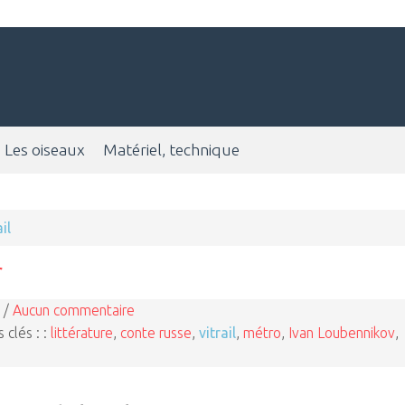
Les oiseaux
Matériel, technique
ail
 /
Aucun commentaire
 clés : :
littérature
,
conte russe
,
vitrail
,
métro
,
Ivan Loubennikov
,