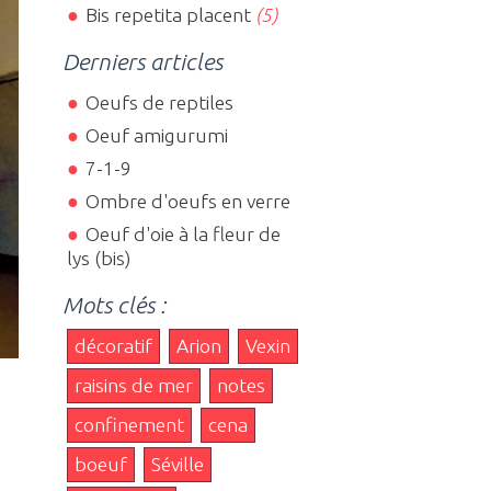
Bis repetita placent
(5)
Derniers articles
Oeufs de reptiles
Oeuf amigurumi
7-1-9
Ombre d'oeufs en verre
Oeuf d'oie à la fleur de
lys (bis)
Mots clés :
décoratif
Arion
Vexin
raisins de mer
notes
confinement
cena
boeuf
Séville