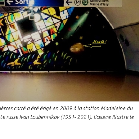
tres carré a été érigé en 2009 à la station Madeleine du
iste russe Ivan Loubennikov (1951- 2021). L’œuvre illustre le