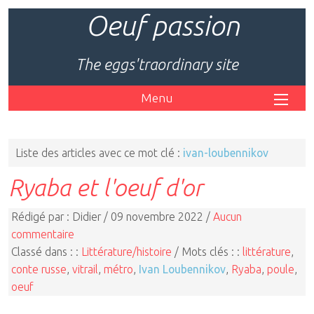
Oeuf passion
The eggs'traordinary site
Menu
Liste des articles avec ce mot clé :
ivan-loubennikov
Ryaba et l'oeuf d'or
Rédigé par : Didier / 09 novembre 2022 /
Aucun
commentaire
Classé dans : :
Littérature/histoire
/ Mots clés : :
littérature
,
conte russe
,
vitrail
,
métro
,
Ivan Loubennikov
,
Ryaba
,
poule
,
oeuf