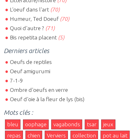
Littérature/histoire
(70)
L'oeuf dans l'art
(70)
Humeur, Ted Doeuf
(70)
Quoi d'autre ?
(71)
Bis repetita placent
(5)
Derniers articles
Oeufs de reptiles
Oeuf amigurumi
7-1-9
Ombre d'oeufs en verre
Oeuf d'oie à la fleur de lys (bis)
Mots clés :
bleu
oophage
vagabonds
tsar
jeux
repas
chien
Verviers
collection
pot au lait