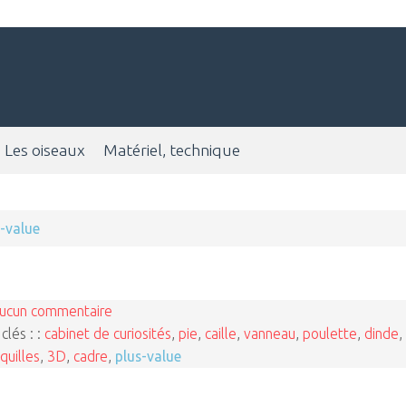
Les oiseaux
Matériel, technique
s-value
ucun commentaire
clés : :
cabinet de curiosités
,
pie
,
caille
,
vanneau
,
poulette
,
dinde
,
quilles
,
3D
,
cadre
,
plus-value