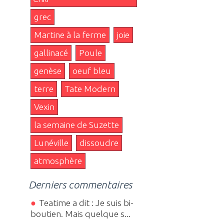
grec
Martine à la ferme
joie
gallinacé
Poule
genèse
oeuf bleu
terre
Tate Modern
Vexin
la semaine de Suzette
Lunéville
dissoudre
atmosphère
Derniers commentaires
Teatime a dit : Je suis bi-
boutien. Mais quelque s...