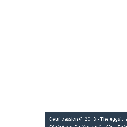
Oeuf passion
@ 2013 - The eggs'tra
Généré par
PluXml
en 0.168s - Th