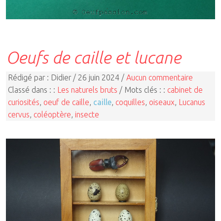
Oeufs de caille et lucane
Rédigé par : Didier / 26 juin 2024 /
Aucun commentaire
Classé dans : :
Les naturels bruts
/ Mots clés : :
cabinet de
curiosités
,
oeuf de caille
,
caille
,
coquilles
,
oiseaux
,
Lucanus
cervus
,
coléoptère
,
insecte