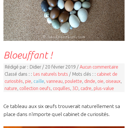
Bloeuffant !
Rédigé par : Didier / 20 février 2019 /
Aucun commentaire
Classé dans : :
Les naturels bruts
/ Mots clés : :
cabinet de
curiosités
,
pie
,
caille
,
vanneau
,
poulette
,
dinde
,
oie
,
oiseaux
,
nature
,
collection oeufs
,
coquilles
,
3D
,
cadre
,
plus-value
Ce tableau aux six œufs trouverait naturellement sa
place dans n'importe quel cabinet de curiosités.