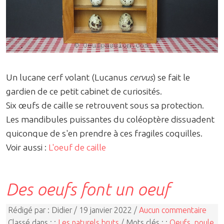
Un lucane cerf volant (Lucanus
cervus
) se fait le
gardien de ce petit cabinet de curiosités.
Six œufs de caille se retrouvent sous sa protection.
Les mandibules puissantes du coléoptère dissuadent
quiconque de s'en prendre à ces fragiles coquilles.
Voir aussi :
L'oeuf de caille
Des oeufs font un oeuf
Rédigé par : Didier / 19 janvier 2022 /
Aucun commentaire
Classé dans : :
Les naturels bruts
/ Mots clés : :
Oeufs
,
poule
,