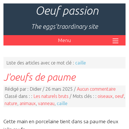
Oeuf passion
The eggs'traordinary site
Menu
Liste des articles avec ce mot clé :
caille
J'oeufs de paume
Rédigé par : Didier / 26 mars 2025 /
Aucun commentaire
Classé dans : :
Les naturels bruts
/ Mots clés : :
oiseaux
,
oeuf
,
nature
,
animaux
,
vanneau
,
caille
Cette main en porcelaine tient dans sa paume deux