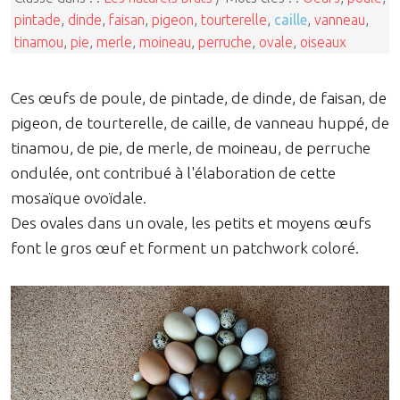
pintade
,
dinde
,
faisan
,
pigeon
,
tourterelle
,
caille
,
vanneau
,
tinamou
,
pie
,
merle
,
moineau
,
perruche
,
ovale
,
oiseaux
Ces œufs de poule, de pintade, de dinde, de faisan, de
pigeon, de tourterelle, de caille, de vanneau huppé, de
tinamou, de pie, de merle, de moineau, de perruche
ondulée, ont contribué à l'élaboration de cette
mosaïque ovoïdale.
Des ovales dans un ovale, les petits et moyens œufs
font le gros œuf et forment un patchwork coloré.