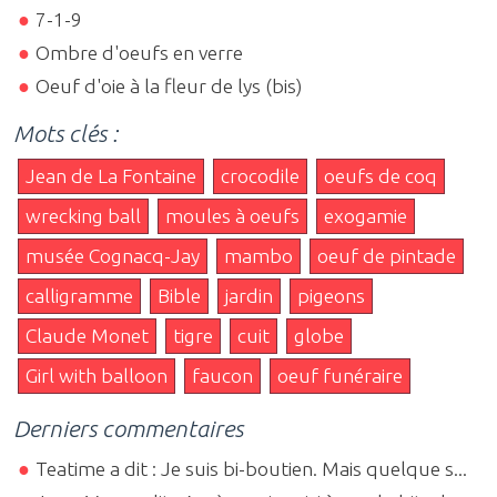
7-1-9
Ombre d'oeufs en verre
Oeuf d'oie à la fleur de lys (bis)
Mots clés :
Jean de La Fontaine
crocodile
oeufs de coq
wrecking ball
moules à oeufs
exogamie
musée Cognacq-Jay
mambo
oeuf de pintade
calligramme
Bible
jardin
pigeons
Claude Monet
tigre
cuit
globe
Girl with balloon
faucon
oeuf funéraire
Derniers commentaires
Teatime a dit : Je suis bi-boutien. Mais quelque s...