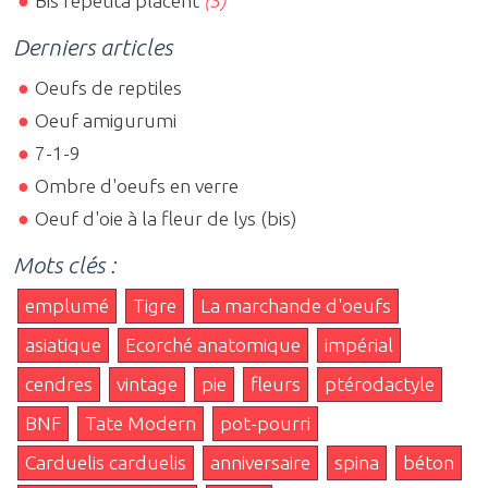
Bis repetita placent
(5)
Derniers articles
Oeufs de reptiles
Oeuf amigurumi
7-1-9
Ombre d'oeufs en verre
Oeuf d'oie à la fleur de lys (bis)
Mots clés :
emplumé
Tigre
La marchande d'oeufs
asiatique
Ecorché anatomique
impérial
cendres
vintage
pie
fleurs
ptérodactyle
BNF
Tate Modern
pot-pourri
Carduelis carduelis
anniversaire
spina
béton