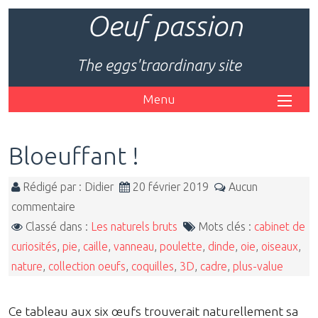
Oeuf passion
The eggs'traordinary site
Menu
Bloeuffant !
Rédigé par : Didier
20 février 2019
Aucun
commentaire
Classé dans :
Les naturels bruts
Mots clés :
cabinet de
curiosités
,
pie
,
caille
,
vanneau
,
poulette
,
dinde
,
oie
,
oiseaux
,
nature
,
collection oeufs
,
coquilles
,
3D
,
cadre
,
plus-value
Ce tableau aux six œufs trouverait naturellement sa