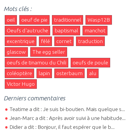
Mots clés :
oeil
oeuf de pie
traditionnel
Wasp12B
Oeufs d'autruche
baptismal
manchot
excentrique
fêlé
cornet
traduction
glascow
The egg seller
oeufs de tinamou du Chili
oeufs de poule
coléoptère
lapin
osterbaum
alu
Victor Hugo
Derniers commentaires
Teatime a dit : Je suis bi-boutien. Mais quelque s...
Jean-Marc a dit : Après avoir suivi à une habitude...
Didier a dit : Bonjour, il faut espérer que le b...