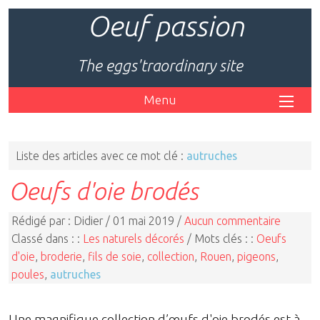
Oeuf passion
The eggs'traordinary site
Menu
Liste des articles avec ce mot clé :
autruches
Oeufs d'oie brodés
Rédigé par : Didier / 01 mai 2019 /
Aucun commentaire
Classé dans : :
Les naturels décorés
/ Mots clés : :
Oeufs
d'oie
,
broderie
,
fils de soie
,
collection
,
Rouen
,
pigeons
,
poules
,
autruches
Une magnifique collection d’œufs d'oie brodés est à