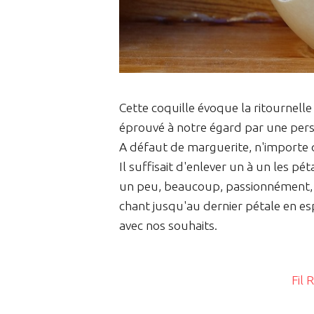
Cette coquille évoque la ritournell
éprouvé à notre égard par une per
A défaut de marguerite, n'importe qu
Il suffisait d'enlever un à un les pét
un peu, beaucoup, passionnément, à 
chant jusqu'au dernier pétale en e
avec nos souhaits.
Fil 