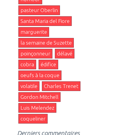
pasteur Oberlin
Santa Maria del Fiore
marguerite
la semaine de Suzette
poinçonneur
délavé
cobra
édifice
oeufs à la coque
volatile
Charles Trenet
Gordon Mitchell
Luis Melendez
coqueliner
Derniers commentaires