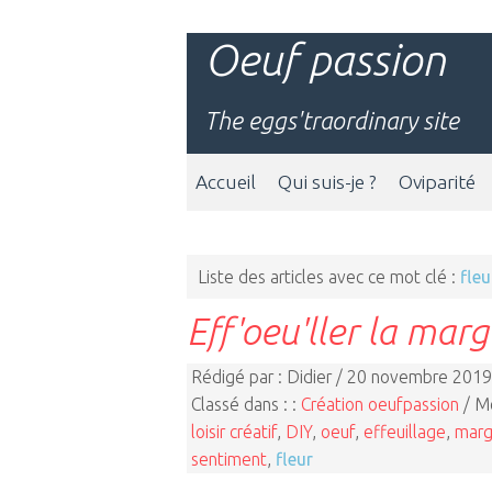
Oeuf passion
The eggs'traordinary site
Accueil
Qui suis-je ?
Oviparité
Liste des articles avec ce mot clé :
fleu
Eff'oeu'ller la marg
Rédigé par : Didier / 20 novembre 2019
Classé dans : :
Création oeufpassion
/ Mo
loisir créatif
,
DIY
,
oeuf
,
effeuillage
,
marg
sentiment
,
fleur