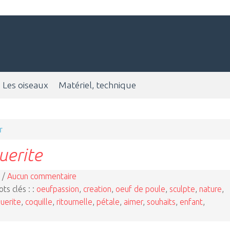
Les oiseaux
Matériel, technique
r
uerite
 /
Aucun commentaire
ts clés : :
oeufpassion
,
creation
,
oeuf de poule
,
sculpte
,
nature
,
uerite
,
coquille
,
ritournelle
,
pétale
,
aimer
,
souhaits
,
enfant
,