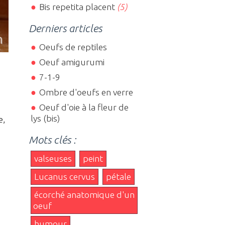
Bis repetita placent
(5)
Derniers articles
Oeufs de reptiles
Oeuf amigurumi
7-1-9
Ombre d'oeufs en verre
Oeuf d'oie à la fleur de
lys (bis)
e,
Mots clés :
valseuses
peint
Lucanus cervus
pétale
écorché anatomique d'un
oeuf
humour