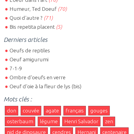
Humeur, Ted Doeuf
(70)
Quoi d'autre ?
(71)
Bis repetita placent
(5)
Derniers articles
Oeufs de reptiles
Oeuf amigurumi
7-1-9
Ombre d'oeufs en verre
Oeuf d'oie à la fleur de lys (bis)
Mots clés :
don
couvée
agate
français
gouges
osterbaum
légume
Henri Salvador
zen
nid de dinosaure
cendres
Hernani
centenaire