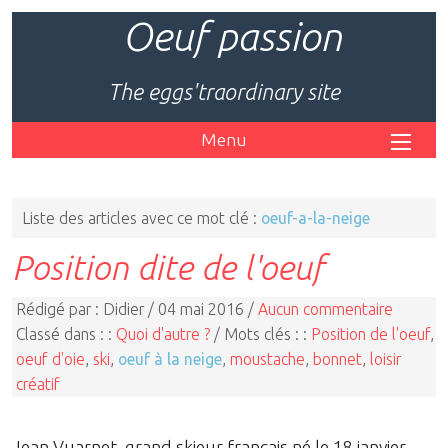
Oeuf passion
The eggs'traordinary site
Menu
Liste des articles avec ce mot clé :
oeuf-a-la-neige
Position dite de l'oeuf
Rédigé par : Didier / 04 mai 2016 /
Aucun commentaire
Classé dans : :
Quoi d'autre ?
/ Mots clés : :
Position de l'oeuf
,
oeuf d'oie
,
ski
,
oeuf à la neige
,
moustache
,
bonnet
,
loisir
créatif
Jean Vuarnet, grand skieur français né le 18 janvier