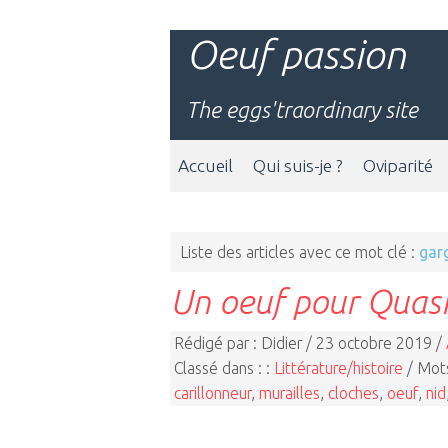
Oeuf passion
The eggs'traordinary site
Accueil
Qui suis-je ?
Oviparité
Liste des articles avec ce mot clé :
garg
Un oeuf pour Qua
Rédigé par : Didier / 23 octobre 2019 /
Classé dans : :
Littérature/histoire
/ Mots
carillonneur
,
murailles
,
cloches
,
oeuf
,
nid