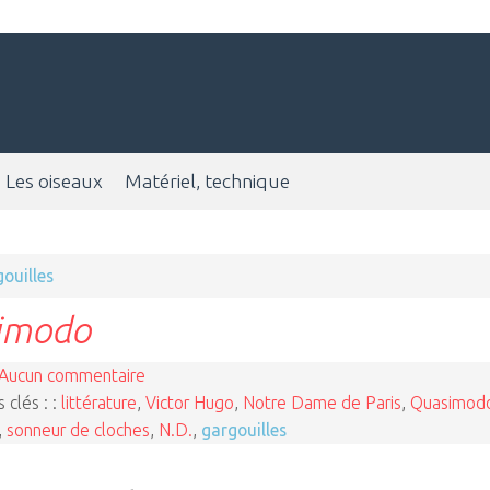
Les oiseaux
Matériel, technique
ouilles
simodo
Aucun commentaire
 clés : :
littérature
,
Victor Hugo
,
Notre Dame de Paris
,
Quasimod
,
sonneur de cloches
,
N.D.
,
gargouilles