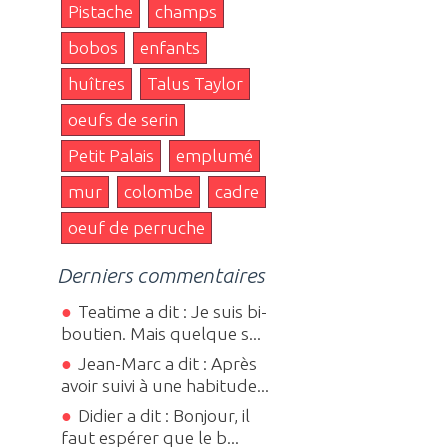
Pistache
champs
bobos
enfants
huîtres
Talus Taylor
oeufs de serin
Petit Palais
emplumé
mur
colombe
cadre
oeuf de perruche
Derniers commentaires
Teatime a dit : Je suis bi-
boutien. Mais quelque s...
Jean-Marc a dit : Après
avoir suivi à une habitude...
Didier a dit : Bonjour, il
faut espérer que le b...