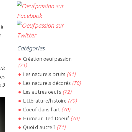
 à
e.
,
Catégories
Création oeufpassion
(71)
ris
Les naturels bruts
(61)
ugo
Les naturels décorés
(70)
e 3
Les autres oeufs
(72)
Littérature/histoire
(70)
L'oeuf dans l'art
(70)
Humeur, Ted Doeuf
(70)
Quoi d'autre ?
(71)