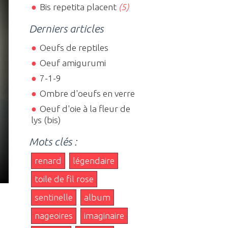
Bis repetita placent
(5)
Derniers articles
Oeufs de reptiles
Oeuf amigurumi
7-1-9
Ombre d'oeufs en verre
Oeuf d'oie à la fleur de
lys (bis)
Mots clés :
renard
légendaire
toile de fil rose
sentinelle
album
nageoires
imaginaire