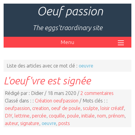
Oeuf passion
The eggs'traordinary site
Menu
Liste des articles avec ce mot clé :
oeuvre
L'oeuf'vre est signée
Rédigé par : Didier / 18 mars 2020 /
2 commentaires
Classé dans : :
Création oeufpassion
/ Mots clés : :
oeufpassion
,
creation
,
oeuf de poule
,
sculpte
,
loisir créatif
,
DIY
,
lettrine
,
percée
,
coquille
,
poule
,
initiale
,
nom
,
prénom
,
auteur
,
signature
,
oeuvre
,
posts