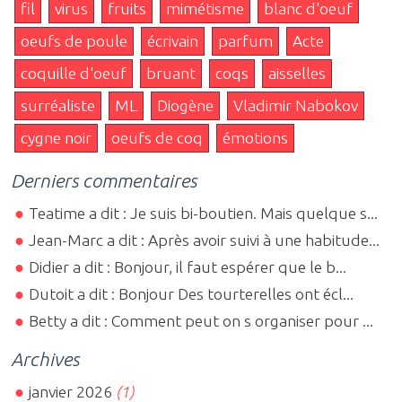
fil
virus
fruits
mimétisme
blanc d'oeuf
oeufs de poule
écrivain
parfum
Acte
coquille d'oeuf
bruant
coqs
aisselles
surréaliste
ML
Diogène
Vladimir Nabokov
cygne noir
oeufs de coq
émotions
Derniers commentaires
Teatime a dit : Je suis bi-boutien. Mais quelque s...
Jean-Marc a dit : Après avoir suivi à une habitude...
Didier a dit : Bonjour, il faut espérer que le b...
Dutoit a dit : Bonjour Des tourterelles ont écl...
Betty a dit : Comment peut on s organiser pour ...
Archives
janvier 2026
(1)