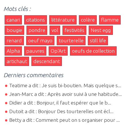
Mots clés :
canari
citations
littérature
colère
flamme
bougie
pondre
vol
festivités
Nest egg
renard
oeuf mayo
tourterelle
still life
Alpha
pauvres
Op'Art
oeufs de collection
artichaut
descendant
Derniers commentaires
Teatime a dit : Je suis bi-boutien. Mais quelque s...
Jean-Marc a dit : Après avoir suivi à une habitude...
Didier a dit : Bonjour, il faut espérer que le b...
Dutoit a dit : Bonjour Des tourterelles ont écl...
Betty a dit : Comment peut on s organiser pour ...