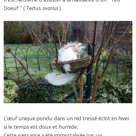
Doeuf " ( Tedus
ovarius
).
L’œuf unique pondu dans un nid tressé éclot en hiver
si le temps est doux et humide.
Cette naissance a été immortalisée par un