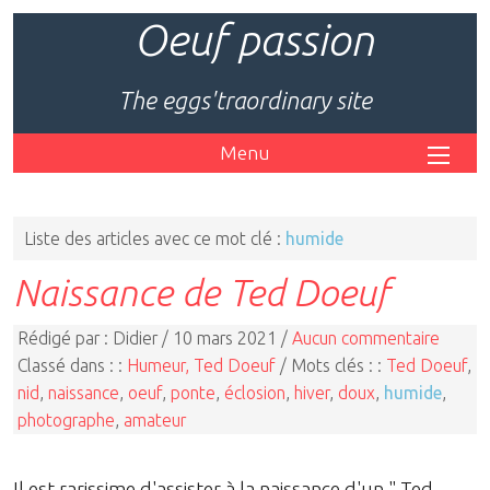
Oeuf passion
The eggs'traordinary site
Menu
Liste des articles avec ce mot clé :
humide
Naissance de Ted Doeuf
Rédigé par : Didier / 10 mars 2021 /
Aucun commentaire
Classé dans : :
Humeur, Ted Doeuf
/ Mots clés : :
Ted Doeuf
,
nid
,
naissance
,
oeuf
,
ponte
,
éclosion
,
hiver
,
doux
,
humide
,
photographe
,
amateur
Il est rarissime d'assister à la naissance d'un " Ted