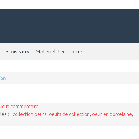
Les oiseaux
Matériel, technique
fon
ucun commentaire
lés : :
collection oeufs
,
oeufs de collection
,
oeuf en porcelaine
,