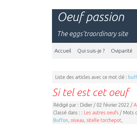
Oeuf passion
The eggs'traordinary site
Accueil
Qui suis-je ?
Oviparité
Liste des articles avec ce mot clé :
buf
Si tel est cet oeuf
Rédigé par : Didier / 02 février 2022 /
A
Classé dans : :
Les autres oeufs
/ Mots c
Buffon
,
oiseau
,
sitelle torchepot
,