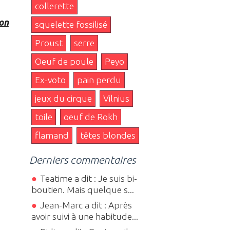
collerette
on
squelette fossilisé
Proust
serre
Oeuf de poule
Peyo
Ex-voto
pain perdu
jeux du cirque
Vilnius
toile
oeuf de Rokh
flamand
têtes blondes
Derniers commentaires
Teatime a dit : Je suis bi-
boutien. Mais quelque s...
Jean-Marc a dit : Après
avoir suivi à une habitude...