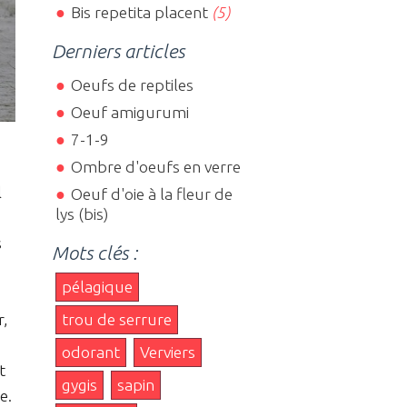
Bis repetita placent
(5)
Derniers articles
Oeufs de reptiles
Oeuf amigurumi
7-1-9
Ombre d'oeufs en verre
l
Oeuf d'oie à la fleur de
lys (bis)
s
Mots clés :
pélagique
trou de serrure
r,
odorant
Verviers
t
gygis
sapin
e.