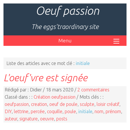
Oeuf passion
The eggs'traordinary site
Menu
Liste des articles avec ce mot clé :
initiale
L'oeuf'vre est signée
Rédigé par : Didier / 18 mars 2020 /
2 commentaires
Classé dans : :
Création oeufpassion
/ Mots clés : :
oeufpassion
,
creation
,
oeuf de poule
,
sculpte
,
loisir créatif
,
DIY
,
lettrine
,
percée
,
coquille
,
poule
,
initiale
,
nom
,
prénom
,
auteur
,
signature
,
oeuvre
,
posts