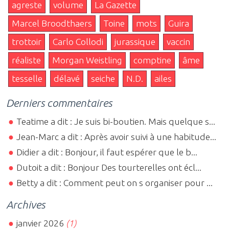
agreste
volume
La Gazette
Marcel Broodthaers
Toine
mots
Guira
trottoir
Carlo Collodi
jurassique
vaccin
réaliste
Morgan Weistling
comptine
âme
tesselle
délavé
seiche
N.D.
ailes
Derniers commentaires
Teatime a dit : Je suis bi-boutien. Mais quelque s...
Jean-Marc a dit : Après avoir suivi à une habitude...
Didier a dit : Bonjour, il faut espérer que le b...
Dutoit a dit : Bonjour Des tourterelles ont écl...
Betty a dit : Comment peut on s organiser pour ...
Archives
janvier 2026
(1)