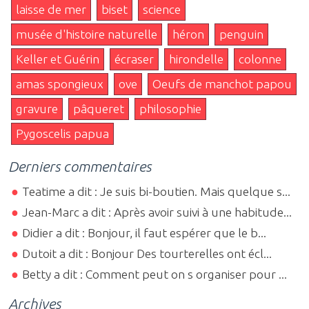
laisse de mer
biset
science
musée d'histoire naturelle
héron
penguin
Keller et Guérin
écraser
hirondelle
colonne
amas spongieux
ove
Oeufs de manchot papou
gravure
pâqueret
philosophie
Pygoscelis papua
Derniers commentaires
Teatime a dit : Je suis bi-boutien. Mais quelque s...
Jean-Marc a dit : Après avoir suivi à une habitude...
Didier a dit : Bonjour, il faut espérer que le b...
Dutoit a dit : Bonjour Des tourterelles ont écl...
Betty a dit : Comment peut on s organiser pour ...
Archives