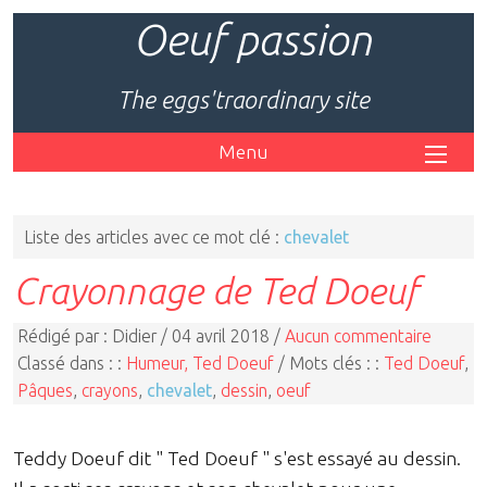
Oeuf passion
The eggs'traordinary site
Menu
Liste des articles avec ce mot clé :
chevalet
Crayonnage de Ted Doeuf
Rédigé par : Didier / 04 avril 2018 /
Aucun commentaire
Classé dans : :
Humeur, Ted Doeuf
/ Mots clés : :
Ted Doeuf
,
Pâques
,
crayons
,
chevalet
,
dessin
,
oeuf
Teddy Doeuf dit " Ted Doeuf " s'est essayé au dessin.