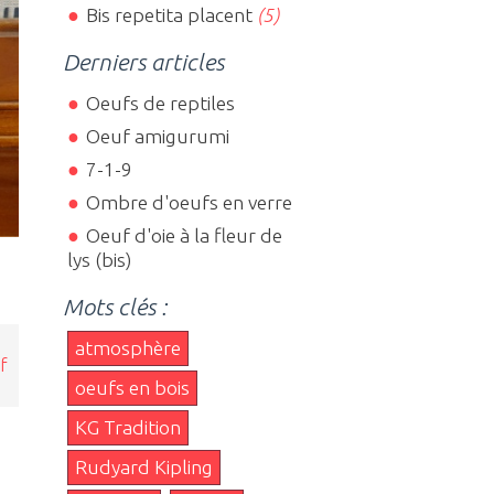
Bis repetita placent
(5)
Derniers articles
Oeufs de reptiles
Oeuf amigurumi
7-1-9
Ombre d'oeufs en verre
Oeuf d'oie à la fleur de
lys (bis)
Mots clés :
atmosphère
f
oeufs en bois
KG Tradition
Rudyard Kipling