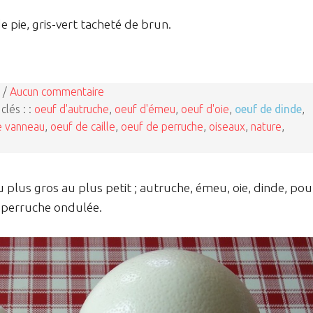
pie, gris-vert tacheté de brun.
 /
Aucun commentaire
clés : :
oeuf d'autruche
,
oeuf d'émeu
,
oeuf d'oie
,
oeuf de dinde
,
e vanneau
,
oeuf de caille
,
oeuf de perruche
,
oiseaux
,
nature
,
u plus gros au plus petit ; autruche, émeu, oie, dinde, pou
t perruche ondulée.