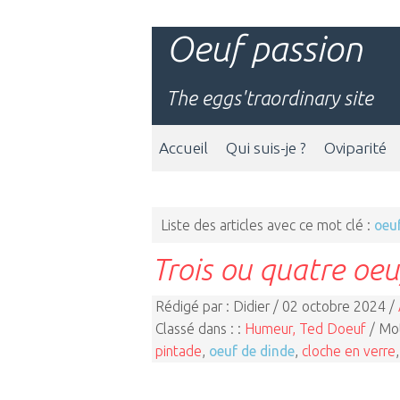
Oeuf passion
The eggs'traordinary site
Accueil
Qui suis-je ?
Oviparité
Liste des articles avec ce mot clé :
oeu
Trois ou quatre oeu
Rédigé par : Didier / 02 octobre 2024 /
Classé dans : :
Humeur, Ted Doeuf
/ Mot
pintade
,
oeuf de dinde
,
cloche en verre