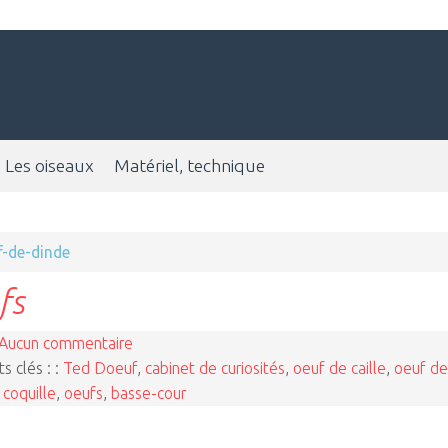
Les oiseaux
Matériel, technique
f-de-dinde
fs
Aucun commentaire
s clés : :
Ted Doeuf
,
cabinet de curiosités
,
oeuf de caille
,
oeuf de
,
coquille
,
oeufs
,
basse-cour