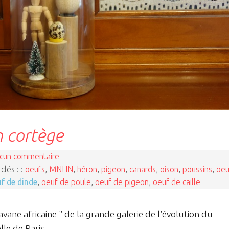
n cortège
cun commentaire
clés : :
oeufs
,
MNHN
,
héron
,
pigeon
,
canards
,
oison
,
poussins
,
oeu
f de dinde
,
oeuf de poule
,
oeuf de pigeon
,
oeuf de caille
avane africaine " de la grande galerie de l'évolution du
le de Paris.