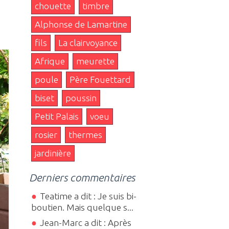
chouette
timbre
Alphonse de Lamartine
fils
La clairvoyance
Afrique
meurette
poule
Père Fouettard
biset
poussin
Petit Palais
voeu
rosier
thermes
jardinière
Derniers commentaires
Teatime a dit : Je suis bi-
boutien. Mais quelque s...
Jean-Marc a dit : Après