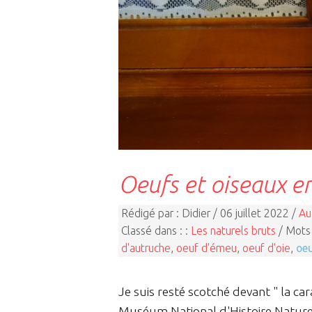
Oeufs et oiseaux e
Rédigé par : Didier / 06 juillet 2022 /
Au
Classé dans : :
Les naturels bruts
/ Mots 
d'autruche
,
oeuf d'émeu
,
oeuf d'oie
,
oeu
Je suis resté scotché devant " la car
Muséum National d'Histoire Naturel