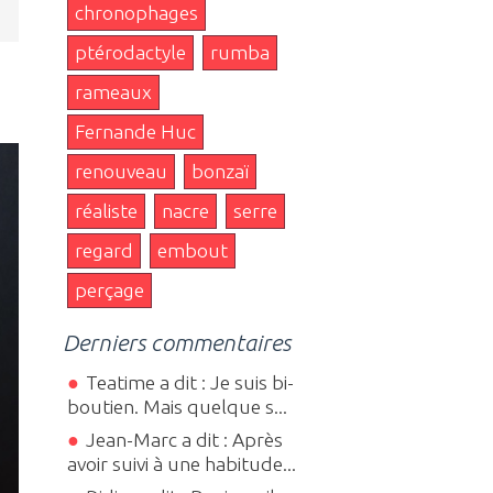
chronophages
ptérodactyle
rumba
rameaux
Fernande Huc
renouveau
bonzaï
réaliste
nacre
serre
regard
embout
perçage
Derniers commentaires
Teatime a dit : Je suis bi-
boutien. Mais quelque s...
Jean-Marc a dit : Après
avoir suivi à une habitude...