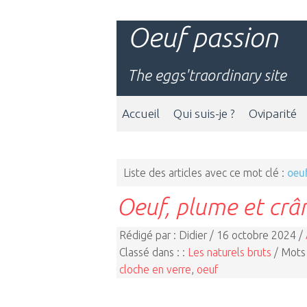
Oeuf passion
The eggs'traordinary site
Accueil
Qui suis-je ?
Oviparité
Liste des articles avec ce mot clé :
oeu
Oeuf, plume et crâ
Rédigé par : Didier / 16 octobre 2024 /
Classé dans : :
Les naturels bruts
/ Mots 
cloche en verre
,
oeuf