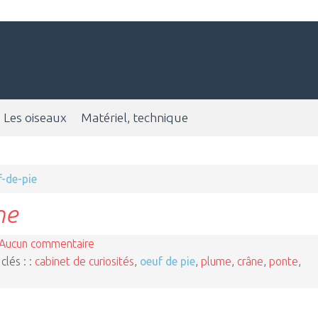
Les oiseaux
Matériel, technique
f-de-pie
ne
Aucun commentaire
clés : :
cabinet de curiosités
,
oeuf de pie
,
plume
,
crâne
,
ponte
,