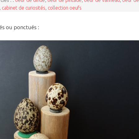
clés : :
oeuf de dinde
,
oeuf de pintade
,
oeuf de vanneau
,
oeuf de
,
cabinet de curiosités
,
collection oeufs
és ou ponctués :