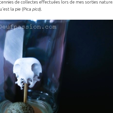
cennies de collectes effectuées lors de mes sorties nature
est la pie (Pica
pica
).