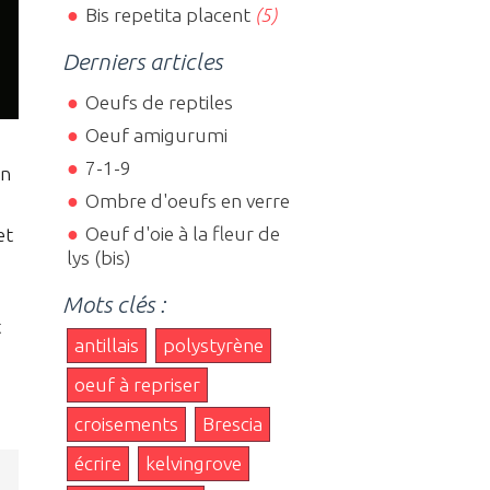
Bis repetita placent
(5)
Derniers articles
Oeufs de reptiles
Oeuf amigurumi
7-1-9
on
Ombre d'oeufs en verre
Oeuf d'oie à la fleur de
et
lys (bis)
Mots clés :
t
antillais
polystyrène
oeuf à repriser
croisements
Brescia
écrire
kelvingrove