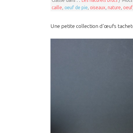
Classé dans : :
Les naturels bruts
/ Mots 
caille
,
oeuf de pie
,
oiseaux
,
nature
,
oeuf
Une petite collection d’œufs tachet