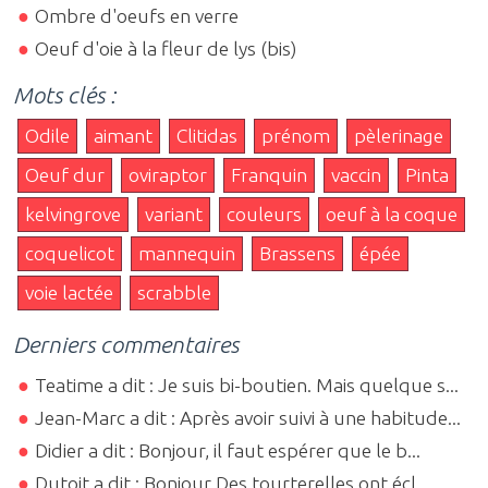
Ombre d'oeufs en verre
Oeuf d'oie à la fleur de lys (bis)
Mots clés :
Odile
aimant
Clitidas
prénom
pèlerinage
Oeuf dur
oviraptor
Franquin
vaccin
Pinta
kelvingrove
variant
couleurs
oeuf à la coque
coquelicot
mannequin
Brassens
épée
voie lactée
scrabble
Derniers commentaires
Teatime a dit : Je suis bi-boutien. Mais quelque s...
Jean-Marc a dit : Après avoir suivi à une habitude...
Didier a dit : Bonjour, il faut espérer que le b...
Dutoit a dit : Bonjour Des tourterelles ont écl...