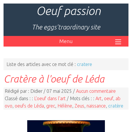
Oeuf passion
The eggs'traordinary site
Menu
Liste des articles avec ce mot clé :
cratere
Cratère à l'oeuf de Léda
Rédigé par : Didier / 07 mai 2025 /
Aucun commentaire
Classé dans : :
L'oeuf dans l'art
/ Mots clés : :
Art
,
oeuf
,
ab
ovo
,
oeufs de Léda
,
grec
,
Hélène
,
Zeus
,
naissance
,
cratère