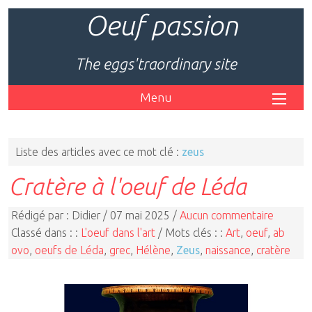
Oeuf passion
The eggs'traordinary site
Menu
Liste des articles avec ce mot clé :
zeus
Cratère à l'oeuf de Léda
Rédigé par : Didier / 07 mai 2025 /
Aucun commentaire
Classé dans : :
L'oeuf dans l'art
/ Mots clés : :
Art
,
oeuf
,
ab
ovo
,
oeufs de Léda
,
grec
,
Hélène
,
Zeus
,
naissance
,
cratère