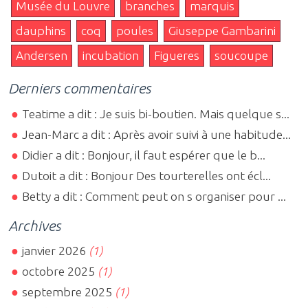
Musée du Louvre
branches
marquis
dauphins
coq
poules
Giuseppe Gambarini
Andersen
incubation
Figueres
soucoupe
Derniers commentaires
Teatime a dit : Je suis bi-boutien. Mais quelque s...
Jean-Marc a dit : Après avoir suivi à une habitude...
Didier a dit : Bonjour, il faut espérer que le b...
Dutoit a dit : Bonjour Des tourterelles ont écl...
Betty a dit : Comment peut on s organiser pour ...
Archives
janvier 2026
(1)
octobre 2025
(1)
septembre 2025
(1)