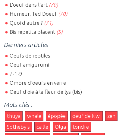
L'oeuf dans l'art
(70)
Humeur, Ted Doeuf
(70)
Quoi d'autre ?
(71)
Bis repetita placent
(5)
Derniers articles
Oeufs de reptiles
Oeuf amigurumi
7-1-9
Ombre d'oeufs en verre
Oeuf d'oie à la fleur de lys (bis)
Mots clés :
thuya
whale
épopée
oeuf de kiwi
zen
Sotheby's
caille
Olga
tondre