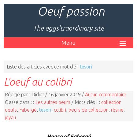
Oeuf passion
The eggs'traordinary site
Menu
Liste des articles avec ce mot clé :
tesori
L'oeuf au colibri
Rédigé par : Didier / 16 janvier 2019 /
Aucun commentaire
Classé dans : :
Les autres oeufs
/ Mots clés : :
collection
oeufs
,
Fabergé
,
tesori
,
colibri
,
oeufs de collection
,
résine
,
joyau
House of Fabergé