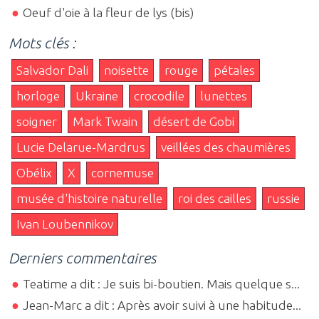
Oeuf d'oie à la fleur de lys (bis)
Mots clés :
Salvador Dali
noisette
rouge
pétales
horloge
Ukraine
crocodile
lunettes
soigner
Mark Twain
désert de Gobi
Lucie Delarue-Mardrus
veillées des chaumières
Obélix
X
cornemuse
musée d'histoire naturelle
roi des cailles
russie
Ivan Loubennikov
Derniers commentaires
Teatime a dit : Je suis bi-boutien. Mais quelque s...
Jean-Marc a dit : Après avoir suivi à une habitude...