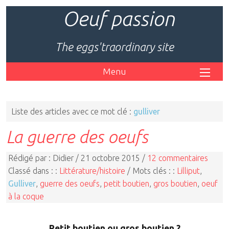
Oeuf passion
The eggs'traordinary site
Menu
Liste des articles avec ce mot clé :
gulliver
La guerre des oeufs
Rédigé par : Didier / 21 octobre 2015 /
12 commentaires
Classé dans : :
Littérature/histoire
/ Mots clés : :
Lilliput
,
Gulliver
,
guerre des oeufs
,
petit boutien
,
gros boutien
,
oeuf
à la coque
Petit boutien ou gros boutien ?