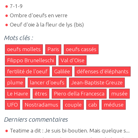
7-1-9
Ombre d'oeufs en verre
Oeuf d'oie à la fleur de lys (bis)
Mots clés :
oeufs mollets
Paris
oeufs cassés
Filippo Brunelleschi
Val d'Oise
fertilité de l'oeuf
Galilée
défenses d'éléphants
plume
lancer d'oeufs
Jean-Baptiste Greuze
Le Havre
êtres
Piero della Francesca
musée
UFO
Nostradamus
couple
cab
méduse
Derniers commentaires
Teatime a dit : Je suis bi-boutien. Mais quelque s...