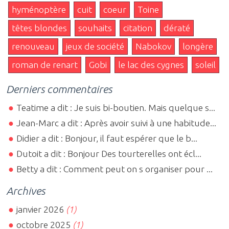
hyménoptère
cuit
coeur
Toine
têtes blondes
souhaits
citation
dératé
renouveau
jeux de société
Nabokov
longère
roman de renart
Gobi
le lac des cygnes
soleil
Derniers commentaires
Teatime a dit : Je suis bi-boutien. Mais quelque s...
Jean-Marc a dit : Après avoir suivi à une habitude...
Didier a dit : Bonjour, il faut espérer que le b...
Dutoit a dit : Bonjour Des tourterelles ont écl...
Betty a dit : Comment peut on s organiser pour ...
Archives
janvier 2026
(1)
octobre 2025
(1)