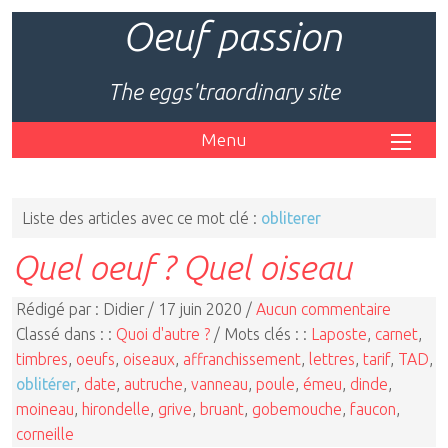
Oeuf passion
The eggs'traordinary site
Menu
Liste des articles avec ce mot clé :
obliterer
Quel oeuf ? Quel oiseau
Rédigé par : Didier / 17 juin 2020 /
Aucun commentaire
Classé dans : :
Quoi d'autre ?
/ Mots clés : :
Laposte
,
carnet
,
timbres
,
oeufs
,
oiseaux
,
affranchissement
,
lettres
,
tarif
,
TAD
,
oblitérer
,
date
,
autruche
,
vanneau
,
poule
,
émeu
,
dinde
,
moineau
,
hirondelle
,
grive
,
bruant
,
gobemouche
,
faucon
,
corneille