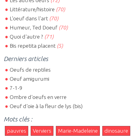
Les autres oeufs
(72)
Littérature/histoire
(70)
L'oeuf dans l'art
(70)
Humeur, Ted Doeuf
(70)
Quoi d'autre ?
(71)
Bis repetita placent
(5)
Derniers articles
Oeufs de reptiles
Oeuf amigurumi
7-1-9
Ombre d'oeufs en verre
Oeuf d'oie à la fleur de lys (bis)
Mots clés :
pauvres
Verviers
Marie-Madeleine
dinosaure