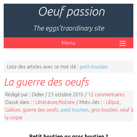
Oeuf passion
The eggs'traordinary site
Menu
Liste des articles avec ce mot clé :
petit-boutien
La guerre des oeufs
Rédigé par : Didier / 21 octobre 2015 /
12 commentaires
Classé dans : :
Littérature/histoire
/ Mots clés : :
Lilliput
,
Gulliver
,
guerre des oeufs
,
petit boutien
,
gros boutien
,
oeuf à
la coque
Petit boutien ou gros boutien ?