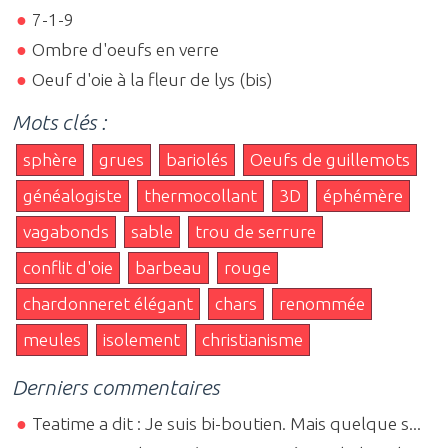
7-1-9
Ombre d'oeufs en verre
Oeuf d'oie à la fleur de lys (bis)
Mots clés :
sphère
grues
bariolés
Oeufs de guillemots
généalogiste
thermocollant
3D
éphémère
vagabonds
sable
trou de serrure
conflit d'oie
barbeau
rouge
chardonneret élégant
chars
renommée
meules
isolement
christianisme
Derniers commentaires
Teatime a dit : Je suis bi-boutien. Mais quelque s...