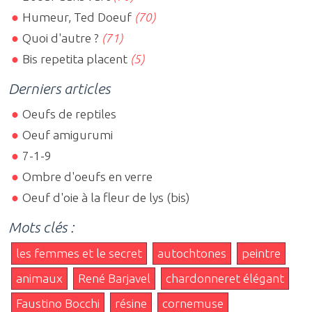
Humeur, Ted Doeuf
(70)
Quoi d'autre ?
(71)
Bis repetita placent
(5)
Derniers articles
Oeufs de reptiles
Oeuf amigurumi
7-1-9
Ombre d'oeufs en verre
Oeuf d'oie à la fleur de lys (bis)
Mots clés :
les femmes et le secret
autochtones
peintre
animaux
René Barjavel
chardonneret élégant
Faustino Bocchi
résine
cornemuse