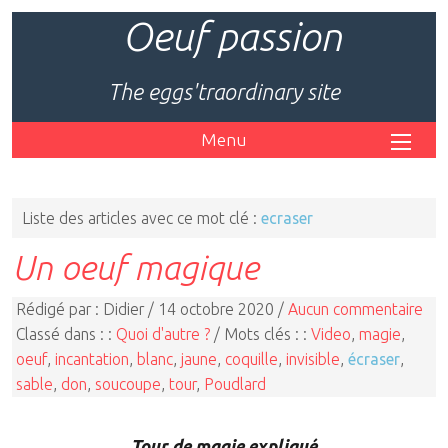
Oeuf passion
The eggs'traordinary site
Menu
Liste des articles avec ce mot clé :
ecraser
Un oeuf magique
Rédigé par : Didier / 14 octobre 2020 /
Aucun commentaire
Classé dans : :
Quoi d'autre ?
/ Mots clés : :
Video
,
magie
,
oeuf
,
incantation
,
blanc
,
jaune
,
coquille
,
invisible
,
écraser
,
sable
,
don
,
soucoupe
,
tour
,
Poudlard
Tour de magie expliqué