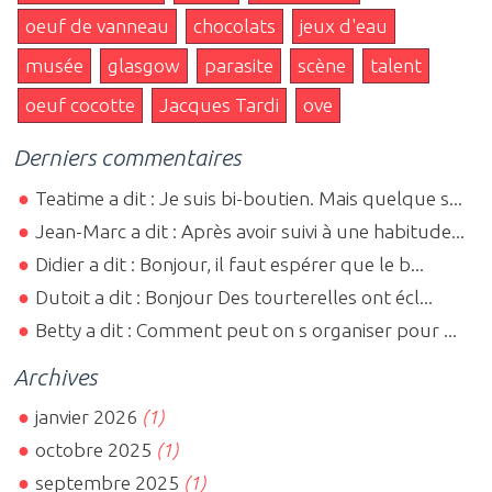
oeuf de vanneau
chocolats
jeux d'eau
musée
glasgow
parasite
scène
talent
oeuf cocotte
Jacques Tardi
ove
Derniers commentaires
Teatime a dit : Je suis bi-boutien. Mais quelque s...
Jean-Marc a dit : Après avoir suivi à une habitude...
Didier a dit : Bonjour, il faut espérer que le b...
Dutoit a dit : Bonjour Des tourterelles ont écl...
Betty a dit : Comment peut on s organiser pour ...
Archives
janvier 2026
(1)
octobre 2025
(1)
septembre 2025
(1)