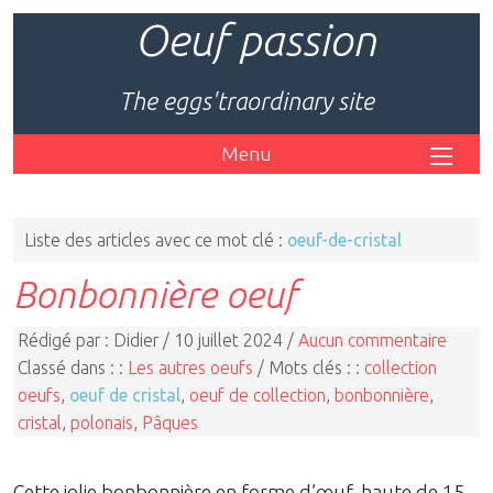
Oeuf passion
The eggs'traordinary site
Menu
Liste des articles avec ce mot clé :
oeuf-de-cristal
Bonbonnière oeuf
Rédigé par : Didier / 10 juillet 2024 /
Aucun commentaire
Classé dans : :
Les autres oeufs
/ Mots clés : :
collection
oeufs
,
oeuf de cristal
,
oeuf de collection
,
bonbonnière
,
cristal
,
polonais
,
Pâques
Cette jolie bonbonnière en forme d’œuf, haute de 15