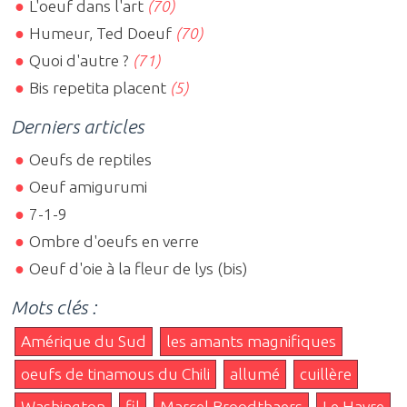
L'oeuf dans l'art
(70)
Humeur, Ted Doeuf
(70)
Quoi d'autre ?
(71)
Bis repetita placent
(5)
Derniers articles
Oeufs de reptiles
Oeuf amigurumi
7-1-9
Ombre d'oeufs en verre
Oeuf d'oie à la fleur de lys (bis)
Mots clés :
Amérique du Sud
les amants magnifiques
oeufs de tinamous du Chili
allumé
cuillère
Washington
fil
Marcel Broodthaers
Le Havre