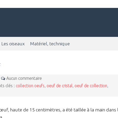
Les oiseaux
Matériel, technique
f
4
Aucun commentaire
s clés :
collection oeufs
,
oeuf de cristal
,
oeuf de collection
,
uf, haute de 15 centimètres, a été taillée à la main dans 
a.