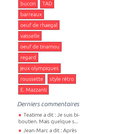
buccin
TAD
barreaux
oeuf de rhaegal
vaisselle
oeuf de tinamou
regard
jeux olympiques
roussette
style rétro
E. Mazzanti
Derniers commentaires
Teatime a dit : Je suis bi-
boutien. Mais quelque s...
Jean-Marc a dit : Après