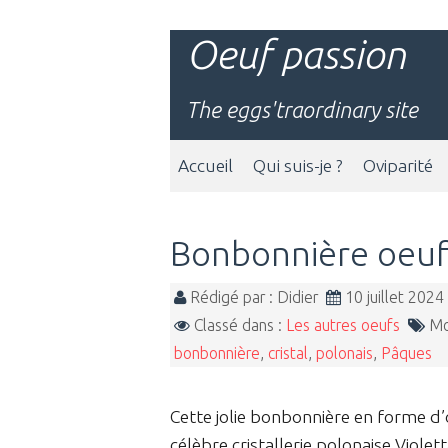
Oeuf passion
The eggs'traordinary site
Accueil
Qui suis-je ?
Oviparité
Bonbonnière oeu
Rédigé par : Didier
10 juillet 202
Classé dans :
Les autres oeufs
Mot
bonbonnière
,
cristal
,
polonais
,
Pâques
Cette jolie bonbonnière en forme d’œ
célèbre cristallerie polonaise Violett