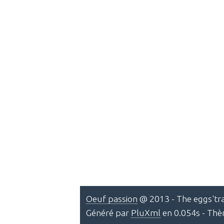
Oeuf passion
@ 2013 - The eggs'tra
Généré par
PluXml
en 0.054s - Th