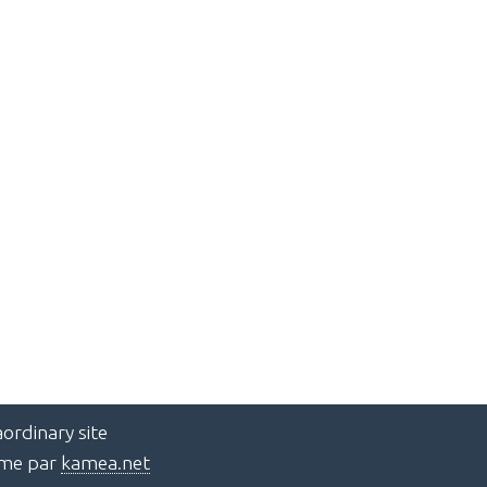
ordinary site
ème par
kamea.net