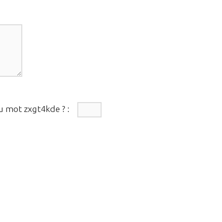
du mot
zxgt4kde
?
: