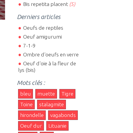
Bis repetita placent
(5)
Derniers articles
Oeufs de reptiles
Oeuf amigurumi
7-1-9
Ombre d'oeufs en verre
Oeuf d'oie à la fleur de
lys (bis)
Mots clés :
bleu
muette
Tigre
Toine
stalagmite
hirondelle
vagabonds
Oeuf dur
Lituanie