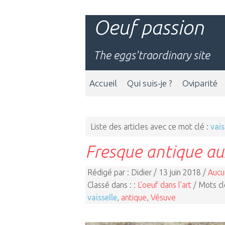
Oeuf passion
The eggs'traordinary site
Accueil
Qui suis-je ?
Oviparité
Liste des articles avec ce mot clé :
vais
Fresque antique au
Rédigé par : Didier / 13 juin 2018 /
Aucu
Classé dans : :
L'oeuf dans l'art
/ Mots cl
vaisselle
,
antique
,
Vésuve