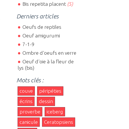
Bis repetita placent
(5)
Derniers articles
à
Oeufs de reptiles
Oeuf amigurumi
7-1-9
Ombre d'oeufs en verre
Oeuf d'oie à la fleur de
lys (bis)
Mots clés :
couve
péripéties
écrins
dessin
proverbe
iceberg
canicule
Ceratopsiens