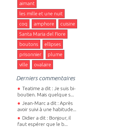
aimant
les mille et une nuit
coq
amphore
cuisine
Santa Maria del Fiore
boutons
ellipses
prisonnier
plume
ville
ovalaire
Derniers commentaires
Teatime a dit : Je suis bi-
boutien. Mais quelque s...
Jean-Marc a dit : Après
avoir suivi à une habitude...
Didier a dit : Bonjour, il
faut espérer que le b...