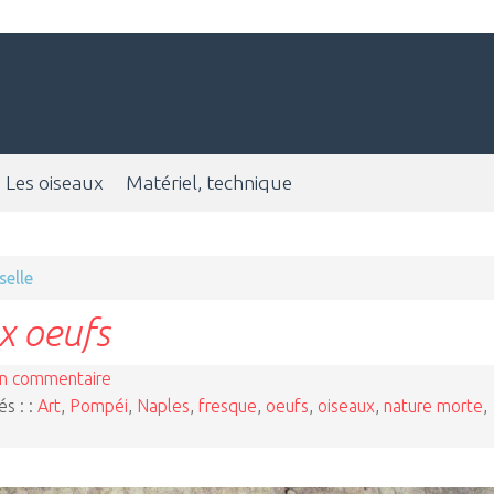
Les oiseaux
Matériel, technique
selle
x oeufs
n commentaire
és : :
Art
,
Pompéi
,
Naples
,
fresque
,
oeufs
,
oiseaux
,
nature morte
,