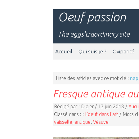
Oeuf passion
The eggs'traordinary site
Accueil
Qui suis-je ?
Oviparité
Liste des articles avec ce mot clé :
nap
Fresque antique au
Rédigé par : Didier / 13 juin 2018 /
Aucu
Classé dans : :
L'oeuf dans l'art
/ Mots cl
vaisselle
,
antique
,
Vésuve