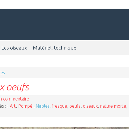
Les oiseaux
Matériel, technique
les
x oeufs
n commentaire
és : :
Art
,
Pompéi
,
Naples
,
fresque
,
oeufs
,
oiseaux
,
nature morte
,