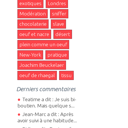
exotiques
Londres
Modération
sniffer
chocolaterie
slave
oeuf et nacre
désert
plein comme un oeuf
New-York
pratique
Joachim Beuckelaer
oeuf de rhaegal
tissu
Derniers commentaires
Teatime a dit : Je suis bi-
boutien. Mais quelque s...
Jean-Marc a dit : Après
avoir suivi à une habitude...