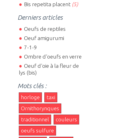
Bis repetita placent
(5)
Derniers articles
à
Oeufs de reptiles
Oeuf amigurumi
7-1-9
Ombre d'oeufs en verre
Oeuf d'oie à la fleur de
lys (bis)
Mots clés :
horloge
taxi
Ornithorynques
traditionnel
couleurs
oeufs sulfure