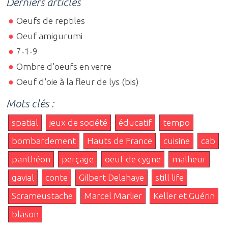
Derniers articles
Oeufs de reptiles
Oeuf amigurumi
7-1-9
Ombre d'oeufs en verre
Oeuf d'oie à la fleur de lys (bis)
Mots clés :
spatial
jeux de société
éducatif
tempo
bombardement
Hauts de France
cuisine
cab
panthéon
perçage
oeuf de cygne
malheur
gavial
conte
Gilbert Delahaye
still life
Scrameustache
Marcel Marlier
Keller et Guérin
blason