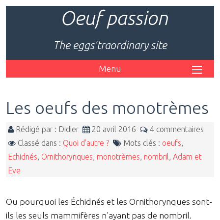
Oeuf passion
The eggs'traordinary site
Menu
Les oeufs des monotrèmes
Rédigé par : Didier
20 avril 2016
4 commentaires
Classé dans :
Quoi d'autre ?
Mots clés :
oeufs
,
Echidnés
,
Ornithorynques
,
monotrèmes
,
nombril
,
Adam et
Eve
Ou pourquoi les Échidnés et les Ornithorynques sont-
ils les seuls mammifères n'ayant pas de nombril.