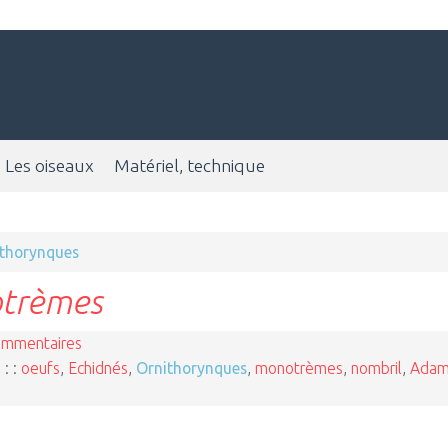
Les oiseaux
Matériel, technique
ithorynques
otrèmes
ommentaires
 : :
oeufs
,
Echidnés
,
Ornithorynques
,
monotrèmes
,
nombril
,
Ada