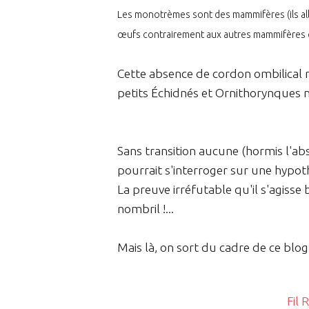
Les monotrèmes sont des mammifères (ils allait
œufs contrairement aux autres mammifères qui
Cette absence de cordon ombilical rel
petits Échidnés et Ornithorynques n
Sans transition aucune (hormis l'abs
pourrait s'interroger sur une hypo
La preuve irréfutable qu'il s'agisse
nombril !...
Mais là, on sort du cadre de ce blo
Fil 