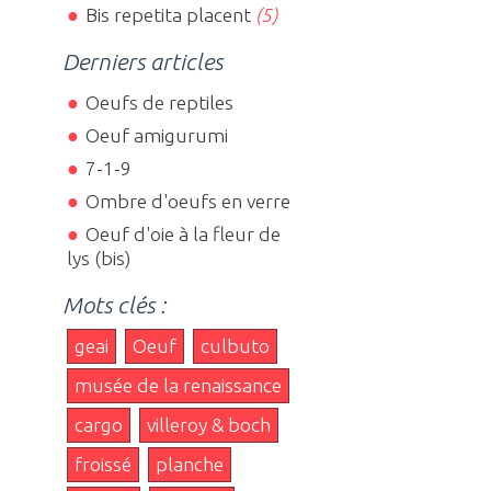
Bis repetita placent
(5)
Derniers articles
Oeufs de reptiles
Oeuf amigurumi
7-1-9
Ombre d'oeufs en verre
Oeuf d'oie à la fleur de
lys (bis)
Mots clés :
geai
Oeuf
culbuto
musée de la renaissance
cargo
villeroy & boch
froissé
planche