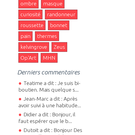
ombre
masque
curiosité
randonneur
roussette
bonnet
pain
thermes
kelvingrove
Zeus
Op'Art
MHN
Derniers commentaires
Teatime a dit : Je suis bi-
boutien. Mais quelque s...
Jean-Marc a dit : Après
avoir suivi à une habitude...
Didier a dit : Bonjour, il
faut espérer que le b...
Dutoit a dit : Bonjour Des