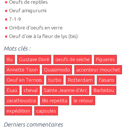
Oeufs de reptiles
Oeuf amigurumi
7-1-9
Ombre d'oeufs en verre
Oeuf d'oie à la fleur de lys (bis)
Mots clés :
Bu
Gustave Doré
oeufs de seiche
Figueres
Annette Tison
Quasimodo
accenteur mouchet
Oeuf en Ternois
turbo
Rotterdam
faisans
Esaü
cheval
Sainte Jeanne d'Arc
Barbidou
zarathoustra
Bis repetita
le retour
expédition
capsules
Derniers commentaires