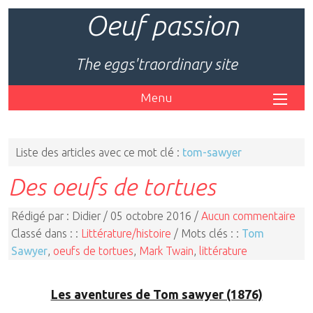
Oeuf passion
The eggs'traordinary site
Menu
Liste des articles avec ce mot clé :
tom-sawyer
Des oeufs de tortues
Rédigé par : Didier / 05 octobre 2016 /
Aucun commentaire
Classé dans : :
Littérature/histoire
/ Mots clés : :
Tom
Sawyer
,
oeufs de tortues
,
Mark Twain
,
littérature
Les aventures de Tom sawyer (1876)