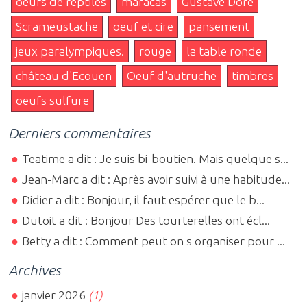
oeufs de reptiles
maracas
Gustave Doré
Scrameustache
oeuf et cire
pansement
jeux paralympiques.
rouge
la table ronde
château d'Ecouen
Oeuf d'autruche
timbres
oeufs sulfure
Derniers commentaires
Teatime a dit : Je suis bi-boutien. Mais quelque s...
Jean-Marc a dit : Après avoir suivi à une habitude...
Didier a dit : Bonjour, il faut espérer que le b...
Dutoit a dit : Bonjour Des tourterelles ont écl...
Betty a dit : Comment peut on s organiser pour ...
Archives
janvier 2026
(1)