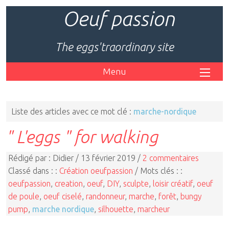
Oeuf passion
The eggs'traordinary site
Menu
Liste des articles avec ce mot clé :
marche-nordique
" L'eggs " for walking
Rédigé par : Didier / 13 février 2019 /
2 commentaires
Classé dans : :
Création oeufpassion
/ Mots clés : :
oeufpassion
,
creation
,
oeuf
,
DIY
,
sculpte
,
loisir créatif
,
oeuf
de poule
,
oeuf ciselé
,
randonneur
,
marche
,
forêt
,
bungy
pump
,
marche nordique
,
silhouette
,
marcheur