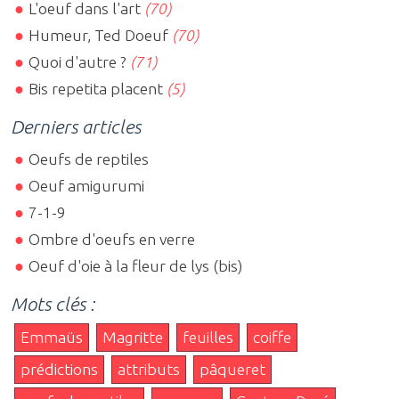
L'oeuf dans l'art
(70)
Humeur, Ted Doeuf
(70)
Quoi d'autre ?
(71)
Bis repetita placent
(5)
Derniers articles
Oeufs de reptiles
Oeuf amigurumi
7-1-9
Ombre d'oeufs en verre
Oeuf d'oie à la fleur de lys (bis)
Mots clés :
Emmaüs
Magritte
feuilles
coiffe
prédictions
attributs
pâqueret