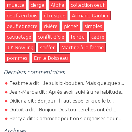
muette
cierge
Alpha
collection oeuf
oeufs en bois
étrusque
Armand Gautier
oeuf et nacre
rivière
pichet
simples
caquetage
conflit d'oie
fendu
cadre
J.K.Rowling
sniffer
Martine à la ferme
pommes
Emile Boisseau
Derniers commentaires
Teatime a dit : Je suis bi-boutien. Mais quelque s...
Jean-Marc a dit : Après avoir suivi à une habitude...
Didier a dit : Bonjour, il faut espérer que le b...
Dutoit a dit : Bonjour Des tourterelles ont écl...
Betty a dit : Comment peut on s organiser pour ...
Archives