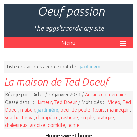
Oeuf passion
The eggs'traordinary site
Menu
Liste des articles avec ce mot clé :
jardiniere
La maison de Ted Doeuf
Rédigé par : Didier / 27 janvier 2021 /
Aucun commentaire
Classé dans : :
Humeur, Ted Doeuf
/ Mots clés : :
Video
,
Ted
Doeuf
,
maison
,
jardinière
,
oeuf de poule
,
fleurs
,
mannequin
,
souche
,
thuya
,
champêtre
,
rustique
,
simple
,
pratique
,
chaleureux
,
ardoise
,
domicile
,
home
Home sweet home