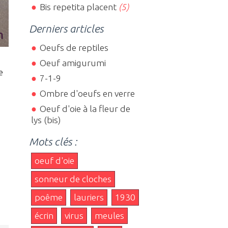
Bis repetita placent
(5)
Derniers articles
Oeufs de reptiles
Oeuf amigurumi
e
7-1-9
Ombre d'oeufs en verre
Oeuf d'oie à la fleur de
lys (bis)
Mots clés :
oeuf d'oie
sonneur de cloches
poême
lauriers
1930
écrin
virus
meules