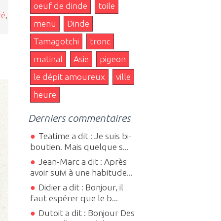
oeuf de dinde
toile
ré
,
menu
Dinde
Tamagotchi
tronc
matinal
Asie
pigeon
le dépit amoureux
ville
heure
Derniers commentaires
Teatime a dit : Je suis bi-
boutien. Mais quelque s...
Jean-Marc a dit : Après
avoir suivi à une habitude...
Didier a dit : Bonjour, il
faut espérer que le b...
Dutoit a dit : Bonjour Des