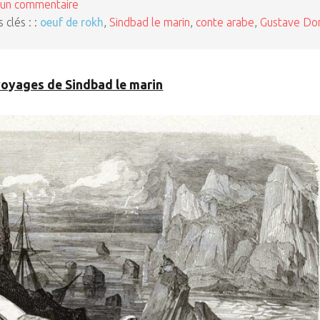
un commentaire
 clés : :
oeuf de rokh
,
Sindbad le marin
,
conte arabe
,
Gustave Do
voyages de Sindbad le marin