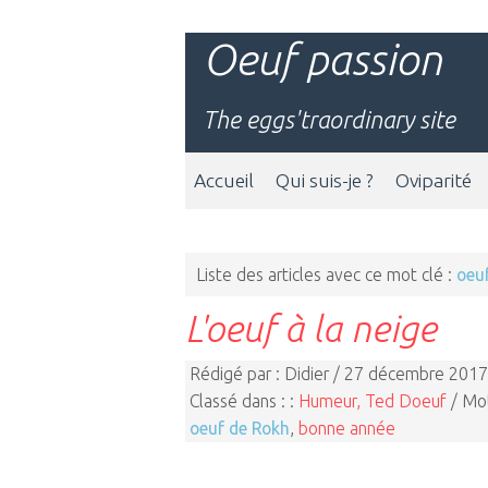
Oeuf passion
The eggs'traordinary site
Accueil
Qui suis-je ?
Oviparité
Liste des articles avec ce mot clé :
oeu
L'oeuf à la neige
Rédigé par : Didier / 27 décembre 2017
Classé dans : :
Humeur, Ted Doeuf
/ Mot
oeuf de Rokh
,
bonne année