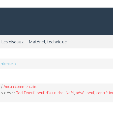
Les oiseaux
Matériel, technique
f-de-rokh
 /
Aucun commentaire
s clés : :
Ted Doeuf
,
oeuf d'autruche
,
Noël
,
névé
,
oeuf
,
concrétio