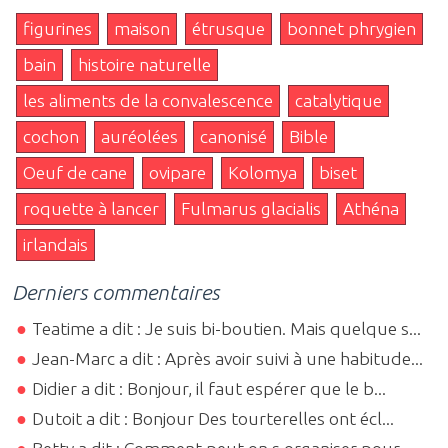
figurines
maison
étrusque
bonnet phrygien
bain
histoire naturelle
les aliments de la convalescence
catalytique
cochon
auréolées
canonisé
Bible
Oeuf de cane
ovipare
Kolomya
biset
roquette à lancer
Fulmarus glacialis
Athéna
irlandais
Derniers commentaires
Teatime a dit : Je suis bi-boutien. Mais quelque s...
Jean-Marc a dit : Après avoir suivi à une habitude...
Didier a dit : Bonjour, il faut espérer que le b...
Dutoit a dit : Bonjour Des tourterelles ont écl...