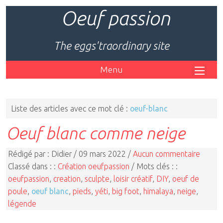
Oeuf passion
The eggs'traordinary site
Menu
Liste des articles avec ce mot clé :
oeuf-blanc
Oeuf blanc comme neige
Rédigé par : Didier / 09 mars 2022 /
Aucun commentaire
Classé dans : :
Création oeufpassion
/ Mots clés : :
oeufpassion
,
creation
,
sculpte
,
loisir créatif
,
DIY
,
oeuf de
poule
,
oeuf blanc
,
pieds
,
yéti
,
big foot
,
himalaya
,
neige
,
légende