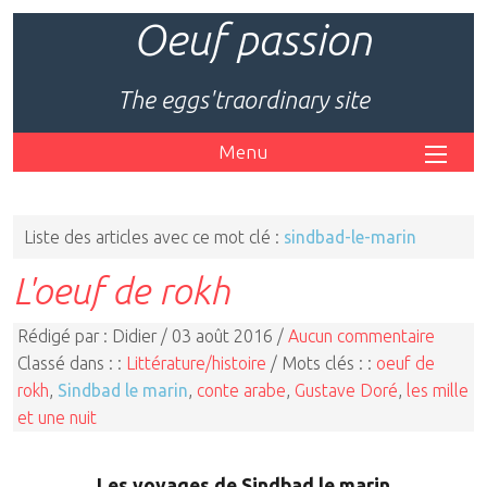
Oeuf passion
The eggs'traordinary site
Menu
Liste des articles avec ce mot clé :
sindbad-le-marin
L'oeuf de rokh
Rédigé par : Didier / 03 août 2016 /
Aucun commentaire
Classé dans : :
Littérature/histoire
/ Mots clés : :
oeuf de
rokh
,
Sindbad le marin
,
conte arabe
,
Gustave Doré
,
les mille
et une nuit
Les voyages de Sindbad le marin