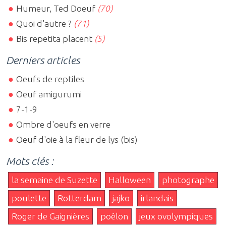
Humeur, Ted Doeuf
(70)
Quoi d'autre ?
(71)
Bis repetita placent
(5)
Derniers articles
Oeufs de reptiles
Oeuf amigurumi
7-1-9
Ombre d'oeufs en verre
Oeuf d'oie à la fleur de lys (bis)
Mots clés :
la semaine de Suzette
Halloween
photographe
poulette
Rotterdam
jajko
irlandais
Roger de Gaignières
poêlon
jeux ovolympiques