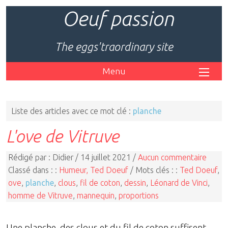
Oeuf passion
The eggs'traordinary site
Menu
Liste des articles avec ce mot clé :
planche
L'ove de Vitruve
Rédigé par : Didier / 14 juillet 2021 /
Aucun commentaire
Classé dans : :
Humeur, Ted Doeuf
/ Mots clés : :
Ted Doeuf
,
ove
,
planche
,
clous
,
fil de coton
,
dessin
,
Léonard de Vinci
,
homme de Vitruve
,
mannequin
,
proportions
Une planche, des clous et du fil de coton suffisent