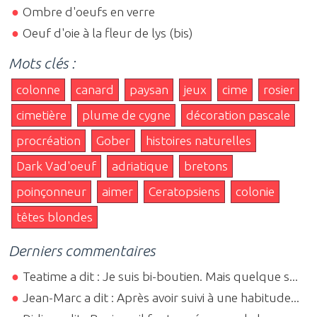
Ombre d'oeufs en verre
Oeuf d'oie à la fleur de lys (bis)
Mots clés :
colonne
canard
paysan
jeux
cime
rosier
cimetière
plume de cygne
décoration pascale
procréation
Gober
histoires naturelles
Dark Vad'oeuf
adriatique
bretons
poinçonneur
aimer
Ceratopsiens
colonie
têtes blondes
Derniers commentaires
Teatime a dit : Je suis bi-boutien. Mais quelque s...
Jean-Marc a dit : Après avoir suivi à une habitude...