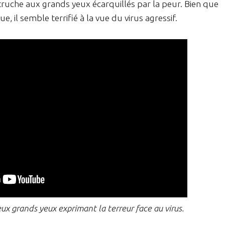
truche aux grands yeux écarquillés par la peur. Bien que
 il semble terrifié à la vue du virus agressif.
x grands yeux exprimant la terreur face au virus.