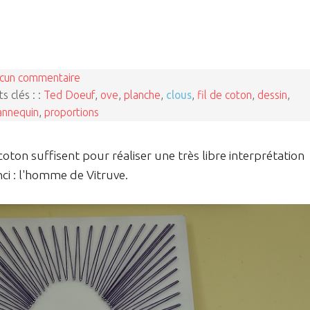
cun commentaire
s clés : :
Ted Doeuf
,
ove
,
planche
,
clous
,
fil de coton
,
dessin
,
nnequin
,
proportions
coton suffisent pour réaliser une très libre interprétation
ci : l'homme de Vitruve.