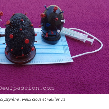
lystyrène , vieux clous et vieilles vis