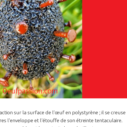
tion sur la surface de l’œuf en polystyrène ; il se creuse
res l'enveloppe et l'étouffe de son étreinte tentaculaire.