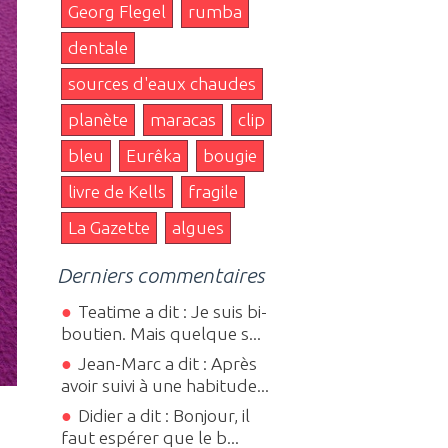
Georg Flegel
rumba
dentale
sources d'eaux chaudes
planète
maracas
clip
bleu
Eurêka
bougie
livre de Kells
fragile
La Gazette
algues
Derniers commentaires
Teatime a dit : Je suis bi-
boutien. Mais quelque s...
Jean-Marc a dit : Après
avoir suivi à une habitude...
Didier a dit : Bonjour, il
faut espérer que le b...