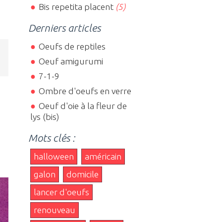
Bis repetita placent
(5)
Derniers articles
Oeufs de reptiles
Oeuf amigurumi
7-1-9
Ombre d'oeufs en verre
Oeuf d'oie à la fleur de
lys (bis)
Mots clés :
halloween
américain
galon
domicile
lancer d'oeufs
renouveau