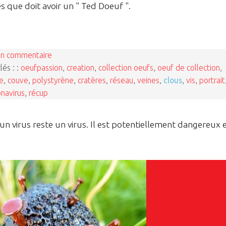
les que doit avoir un " Ted Doeuf ".
n commentaire
lés : :
oeufpassion
,
creation
,
collection oeufs
,
oeuf de collection
,
e
,
couve
,
polystyrène
,
cratères
,
réseau
,
veines
,
clous
,
vis
,
portrait
navirus
,
récup
n virus reste un virus. Il est potentiellement dangereux 