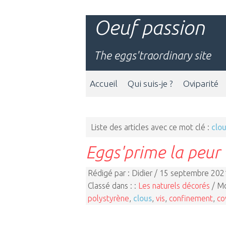
Oeuf passion
The eggs'traordinary site
Accueil
Qui suis-je ?
Oviparité
Liste des articles avec ce mot clé :
clo
Eggs'prime la peur
Rédigé par : Didier / 15 septembre 202
Classé dans : :
Les naturels décorés
/ Mo
polystyrène
,
clous
,
vis
,
confinement
,
co