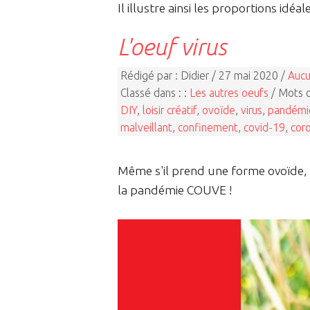
Il illustre ainsi les proportions idéa
L'oeuf virus
Rédigé par : Didier / 27 mai 2020 /
Aucu
Classé dans : :
Les autres oeufs
/ Mots c
DIY
,
loisir créatif
,
ovoïde
,
virus
,
pandémi
malveillant
,
confinement
,
covid-19
,
coro
Même s'il prend une forme ovoïde, u
la pandémie COUVE !