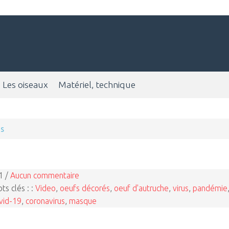
Les oiseaux
Matériel, technique
us
1 /
Aucun commentaire
ts clés : :
Video
,
oeufs décorés
,
oeuf d'autruche
,
virus
,
pandémie
vid-19
,
coronavirus
,
masque