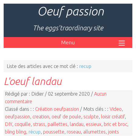
Oeuf passion
The eggs'traordinary site
Menu
Liste des articles avec ce mot clé :
recup
L'oeuf landau
Rédigé par : Didier / 02 septembre 2020 /
Aucun
commentaire
Classé dans : :
Création oeufpassion
/ Mots clés : :
Video
,
oeufpassion
,
creation
,
oeuf de poule
,
sculpte
,
loisir créatif
,
DIY
,
coquille
,
strass
,
paillettes
,
landau
,
essieux
,
bric et broc
,
bling bling
,
récup
,
poussette
,
roseau
,
allumettes
,
joints