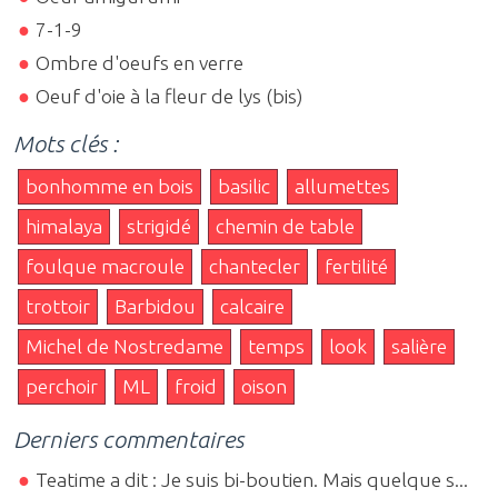
7-1-9
Ombre d'oeufs en verre
Oeuf d'oie à la fleur de lys (bis)
Mots clés :
bonhomme en bois
basilic
allumettes
himalaya
strigidé
chemin de table
foulque macroule
chantecler
fertilité
trottoir
Barbidou
calcaire
Michel de Nostredame
temps
look
salière
perchoir
ML
froid
oison
Derniers commentaires
Teatime a dit : Je suis bi-boutien. Mais quelque s...