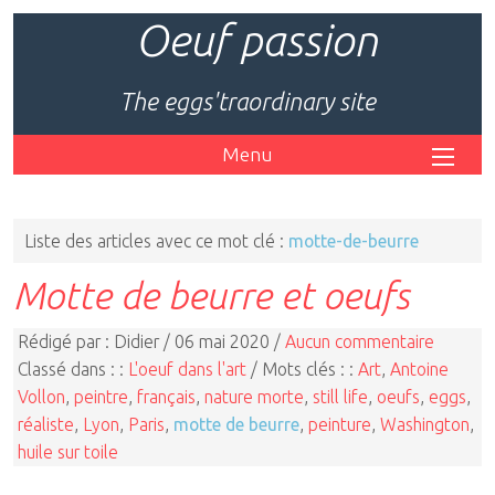
Oeuf passion
The eggs'traordinary site
Menu
Liste des articles avec ce mot clé :
motte-de-beurre
Motte de beurre et oeufs
Rédigé par : Didier / 06 mai 2020 /
Aucun commentaire
Classé dans : :
L'oeuf dans l'art
/ Mots clés : :
Art
,
Antoine
Vollon
,
peintre
,
français
,
nature morte
,
still life
,
oeufs
,
eggs
,
réaliste
,
Lyon
,
Paris
,
motte de beurre
,
peinture
,
Washington
,
huile sur toile