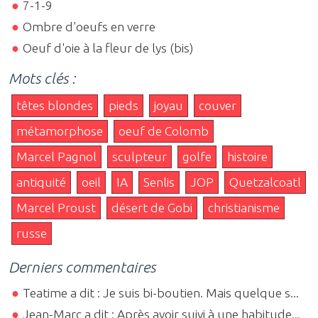
7-1-9
Ombre d'oeufs en verre
Oeuf d'oie à la fleur de lys (bis)
Mots clés :
têtes blondes
pieds
joyau
couver
métamorphose
oeuf de Colomb
Marcel Pagnol
sculpteur
golfe
histoire
antiquité
oeil
IA
Senlis
JOP
Quetzalcoatl
Marcel Proust
désert de Gobi
christianisme
russe
Derniers commentaires
Teatime a dit : Je suis bi-boutien. Mais quelque s...
Jean-Marc a dit : Après avoir suivi à une habitude...