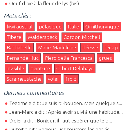
Oeuf d'oie à la fleur de lys (bis)
Mots clés :
kiwi austral
pélagique
Italie
Ornithorynque
Tibère
Waldersback
Gordon Mitchell
Barbabelle
Marie-Madeleine
déesse
récup
Fernande Huc
Piero della Francesca
grues
invisible
peinture
Gilbert Delahaye
Scrameustache
voler
froid
Derniers commentaires
Teatime a dit : Je suis bi-boutien. Mais quelque s...
Jean-Marc a dit : Après avoir suivi à une habitude...
Didier a dit : Bonjour, il faut espérer que le b...
Dutoit a dit : Bonjour Des tourterelles ont écl...