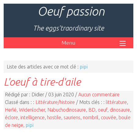
Oeuf passion
The eggs'traordinary site
Menu
Liste des articles avec ce mot clé :
pipi
L'oeuf à tire-d'aile
Rédigé par : Didier / 03 juin 2020 /
Aucun commentaire
Classé dans : :
Littérature/histoire
/ Mots clés : :
littérature
,
Herlé
,
Widenlocher
,
Nabuchodinosaure
,
BD
,
oeuf
,
dinosaure
,
éclore
,
intelligence
,
hostile
,
sauriens
,
nombril
,
couvée
,
boule
de neige
,
pipi