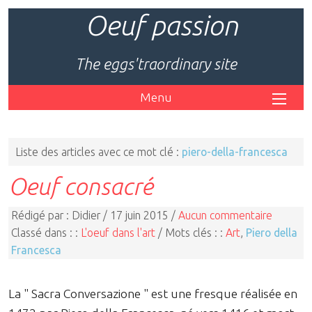
Oeuf passion
The eggs'traordinary site
Menu
Liste des articles avec ce mot clé :
piero-della-francesca
Oeuf consacré
Rédigé par : Didier / 17 juin 2015 /
Aucun commentaire
Classé dans : :
L'oeuf dans l'art
/ Mots clés : :
Art
,
Piero della
Francesca
La " Sacra Conversazione " est une fresque réalisée en