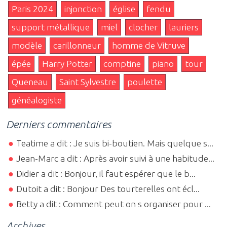
Paris 2024
injonction
église
fendu
support métallique
miel
clocher
lauriers
modèle
carillonneur
homme de Vitruve
épée
Harry Potter
comptine
piano
tour
Queneau
Saint Sylvestre
poulette
généalogiste
Derniers commentaires
Teatime a dit : Je suis bi-boutien. Mais quelque s...
Jean-Marc a dit : Après avoir suivi à une habitude...
Didier a dit : Bonjour, il faut espérer que le b...
Dutoit a dit : Bonjour Des tourterelles ont écl...
Betty a dit : Comment peut on s organiser pour ...
Archives