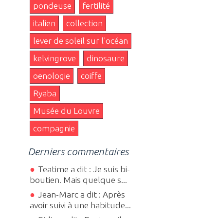
pondeuse
fertilité
italien
collection
lever de soleil sur l'océan
kelvingrove
dinosaure
oenologie
coiffe
Ryaba
Musée du Louvre
compagnie
Derniers commentaires
Teatime a dit : Je suis bi-
boutien. Mais quelque s...
Jean-Marc a dit : Après
avoir suivi à une habitude...