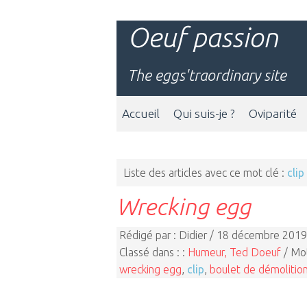
Oeuf passion
The eggs'traordinary site
Accueil
Qui suis-je ?
Oviparité
Liste des articles avec ce mot clé :
clip
Wrecking egg
Rédigé par : Didier / 18 décembre 2019
Classé dans : :
Humeur, Ted Doeuf
/ Mot
wrecking egg
,
clip
,
boulet de démolitio