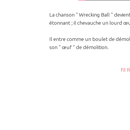
La chanson " Wrecking Ball " devien
étonnant ; il chevauche un lourd œu
Il entre comme un boulet de démolitio
son " œuf " de démolition.
Fil 