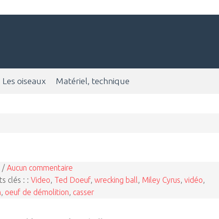
Les oiseaux
Matériel, technique
 /
Aucun commentaire
s clés : :
Video
,
Ted Doeuf
,
wrecking ball
,
Miley Cyrus
,
vidéo
,
n
,
oeuf de démolition
,
casser