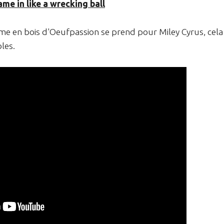
came in like a wrecking ball
e en bois d'Oeufpassion se prend pour Miley Cyrus, cela
les.