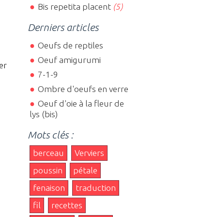
Bis repetita placent
(5)
Derniers articles
Oeufs de reptiles
Oeuf amigurumi
er
7-1-9
Ombre d'oeufs en verre
Oeuf d'oie à la fleur de
lys (bis)
Mots clés :
berceau
Verviers
poussin
pétale
fenaison
traduction
fil
recettes