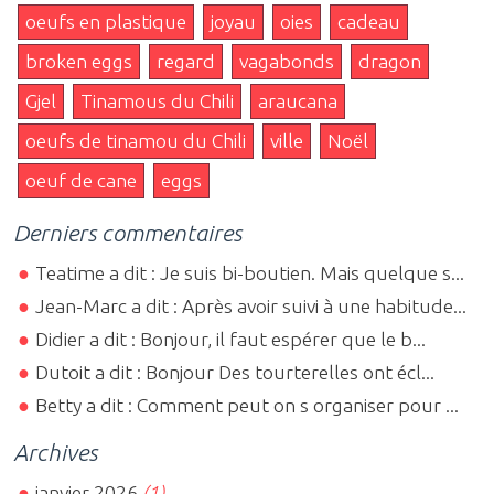
oeufs en plastique
joyau
oies
cadeau
broken eggs
regard
vagabonds
dragon
Gjel
Tinamous du Chili
araucana
oeufs de tinamou du Chili
ville
Noël
oeuf de cane
eggs
Derniers commentaires
Teatime a dit : Je suis bi-boutien. Mais quelque s...
Jean-Marc a dit : Après avoir suivi à une habitude...
Didier a dit : Bonjour, il faut espérer que le b...
Dutoit a dit : Bonjour Des tourterelles ont écl...
Betty a dit : Comment peut on s organiser pour ...
Archives
janvier 2026
(1)