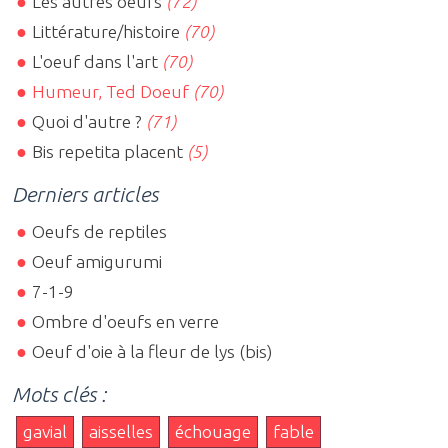
Les autres oeufs
(72)
Littérature/histoire
(70)
L'oeuf dans l'art
(70)
Humeur, Ted Doeuf
(70)
Quoi d'autre ?
(71)
Bis repetita placent
(5)
Derniers articles
Oeufs de reptiles
Oeuf amigurumi
7-1-9
Ombre d'oeufs en verre
Oeuf d'oie à la fleur de lys (bis)
Mots clés :
gavial
aisselles
échouage
fable