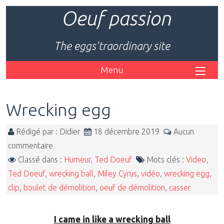
Oeuf passion
The eggs'traordinary site
Menu
Wrecking egg
Rédigé par : Didier
18 décembre 2019
Aucun
commentaire
Classé dans :
Humeur, Ted Doeuf
Mots clés :
Video
,
Ted Doeuf
,
wrecking ball
,
Miley Cyrus
,
vidéo
,
wrecking egg
,
clip
,
boulet de démolition
,
oeuf de démolition
,
casser
I came in like a wrecking ball