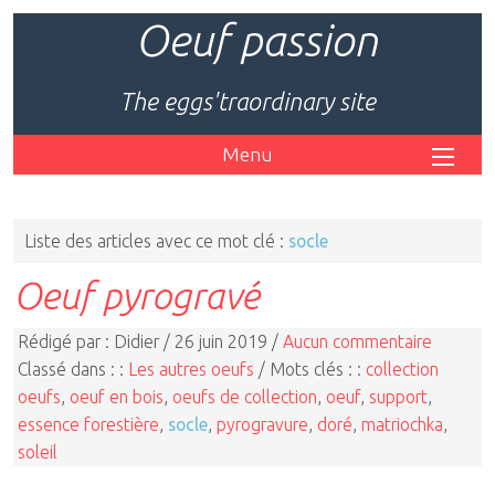
Oeuf passion
The eggs'traordinary site
Menu
Liste des articles avec ce mot clé :
socle
Oeuf pyrogravé
Rédigé par : Didier / 26 juin 2019 /
Aucun commentaire
Classé dans : :
Les autres oeufs
/ Mots clés : :
collection
oeufs
,
oeuf en bois
,
oeufs de collection
,
oeuf
,
support
,
essence forestière
,
socle
,
pyrogravure
,
doré
,
matriochka
,
soleil