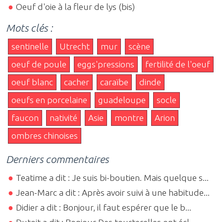
Oeuf d'oie à la fleur de lys (bis)
Mots clés :
sentinelle
Utrecht
mur
scène
oeuf de poule
eggs'pressions
fertilité de l'oeuf
oeuf blanc
cacher
caraïbe
dinde
oeufs en porcelaine
guadeloupe
socle
faucon
nativité
Asie
montre
Arion
ombres chinoises
Derniers commentaires
Teatime a dit : Je suis bi-boutien. Mais quelque s...
Jean-Marc a dit : Après avoir suivi à une habitude...
Didier a dit : Bonjour, il faut espérer que le b...