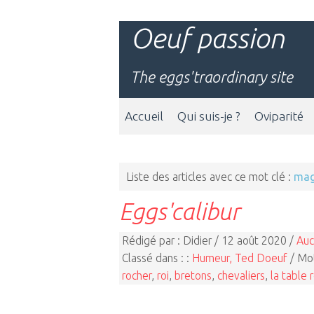
Oeuf passion
The eggs'traordinary site
Accueil
Qui suis-je ?
Oviparité
Liste des articles avec ce mot clé :
mag
Eggs'calibur
Rédigé par : Didier / 12 août 2020 /
Auc
Classé dans : :
Humeur, Ted Doeuf
/ Mot
rocher
,
roi
,
bretons
,
chevaliers
,
la table 