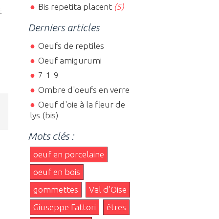
Bis repetita placent
(5)
t
Derniers articles
Oeufs de reptiles
Oeuf amigurumi
7-1-9
Ombre d'oeufs en verre
Oeuf d'oie à la fleur de
lys (bis)
Mots clés :
oeuf en porcelaine
oeuf en bois
gommettes
Val d'Oise
Giuseppe Fattori
êtres