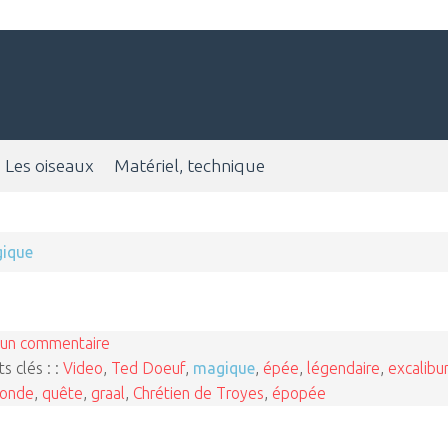
Les oiseaux
Matériel, technique
ique
un commentaire
s clés : :
Video
,
Ted Doeuf
,
magique
,
épée
,
légendaire
,
excalibur
ronde
,
quête
,
graal
,
Chrétien de Troyes
,
épopée