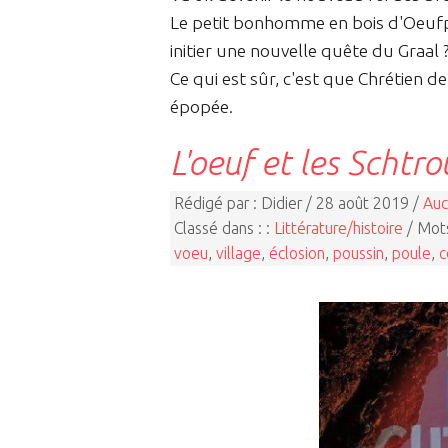
Le petit bonhomme en bois d'Oeufpas
initier une nouvelle quête du Graal 
Ce qui est sûr, c'est que Chrétien 
épopée.
L'oeuf et les Schtr
Rédigé par : Didier / 28 août 2019 /
Auc
Classé dans : :
Littérature/histoire
/ Mots
voeu
,
village
,
éclosion
,
poussin
,
poule
,
c