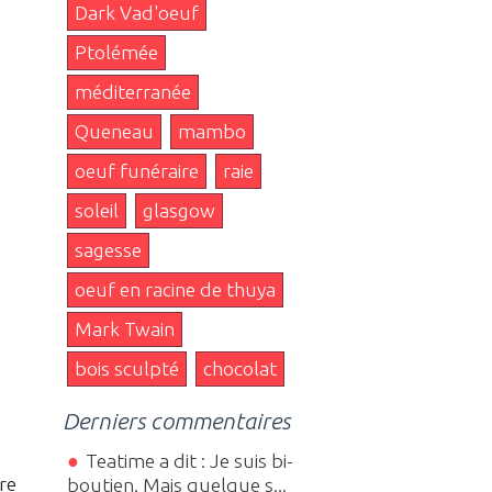
Dark Vad'oeuf
Ptolémée
méditerranée
Queneau
mambo
oeuf funéraire
raie
soleil
glasgow
sagesse
oeuf en racine de thuya
Mark Twain
bois sculpté
chocolat
Derniers commentaires
Teatime a dit : Je suis bi-
re
boutien. Mais quelque s...