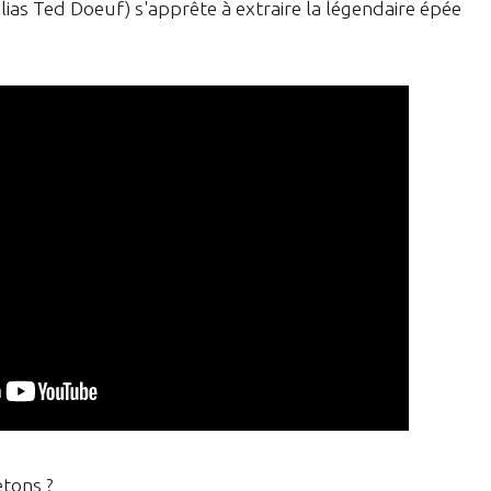
ias Ted Doeuf) s'apprête à extraire la légendaire épée
etons ?