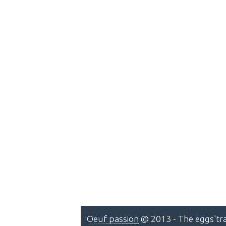
Oeuf passion
@ 2013 - The eggs'tra