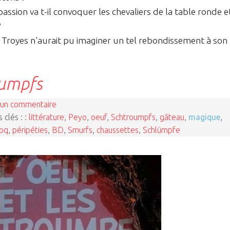
sion va t-il convoquer les chevaliers de la table ronde e
?
de Troyes n'aurait pu imaginer un tel rebondissement à son
oumpfs
un commentaire
 clés : :
littérature
,
Peyo
,
oeuf
,
Schtroumpfs
,
gâteau
,
magique
,
oq
,
péripéties
,
BD
,
Smurfs
,
chaussettes
,
Schlümpfe