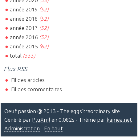
année 2020
(53)
année 2019
(52)
année 2018
(52)
année 2017
(52)
année 2016
(52)
année 2015
(62)
total
(555)
Flux RSS
Fil des articles
Fil des commentaires
Oeuf passion
@ 2013 - The eggs'traordinary site
Généré par
PluXml
en 0.082s - Thème par
kamea.net
Administration
-
En haut