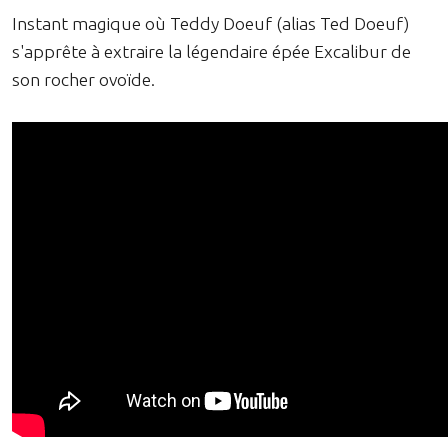
Instant magique où Teddy Doeuf (alias Ted Doeuf)
s'apprête à extraire la légendaire épée Excalibur de
son rocher ovoïde.