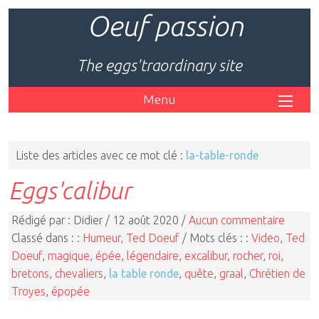
Oeuf passion
The eggs'traordinary site
Menu
Liste des articles avec ce mot clé :
la-table-ronde
Eggs'calibur
Rédigé par : Didier / 12 août 2020 /
Aucun commentaire
Classé dans : :
Humeur, Ted Doeuf
/ Mots clés : :
Video
,
Ted
Doeuf
,
magique
,
épée
,
légendaire
,
excalibur
,
rocher
,
roi
,
bretons
,
chevaliers
,
la table ronde
,
quête
,
graal
,
Chrétien de
Troyes
,
épopée