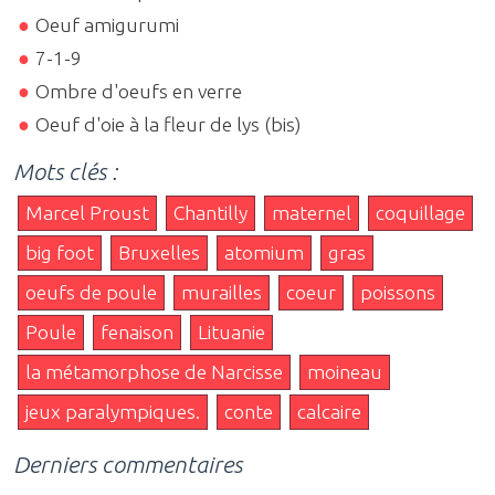
Oeuf amigurumi
7-1-9
Ombre d'oeufs en verre
Oeuf d'oie à la fleur de lys (bis)
Mots clés :
Marcel Proust
Chantilly
maternel
coquillage
big foot
Bruxelles
atomium
gras
oeufs de poule
murailles
coeur
poissons
Poule
fenaison
Lituanie
la métamorphose de Narcisse
moineau
jeux paralympiques.
conte
calcaire
Derniers commentaires