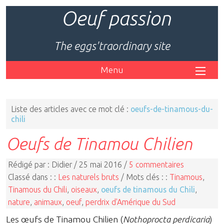
Oeuf passion
The eggs'traordinary site
Menu
Liste des articles avec ce mot clé :
oeufs-de-tinamous-du-
chili
Oeufs de Tinamou Chilien
Rédigé par : Didier / 25 mai 2016 /
5 commentaires
Classé dans : :
Les naturels bruts
/ Mots clés : :
Tinamous
,
Tinamous du Chili
,
oiseaux
,
oeufs de tinamous du Chili
,
nature
,
animaux
,
oeuf
,
perdrix d'Amérique du Sud
Les œufs de Tinamou Chilien (
Nothoprocta perdicaria
)