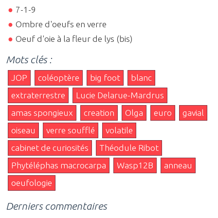
7-1-9
Ombre d'oeufs en verre
Oeuf d'oie à la fleur de lys (bis)
Mots clés :
JOP
coléoptère
big foot
blanc
extraterrestre
Lucie Delarue-Mardrus
amas spongieux
creation
Olga
euro
gavial
oiseau
verre soufflé
volatile
cabinet de curiosités
Théodule Ribot
Phytéléphas macrocarpa
Wasp12B
anneau
oeufologie
Derniers commentaires