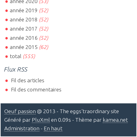
année 2020
(53)
année 2019
(52)
année 2018
(52)
année 2017
(52)
année 2016
(52)
année 2015
(62)
total
(555)
Flux RSS
Fil des articles
Fil des commentaires
Oeuf passion
@ 2013 - The eggs'traordinary site
Généré par
PluXml
en 0.09s - Thème par
kamea.net
Administration
-
En haut