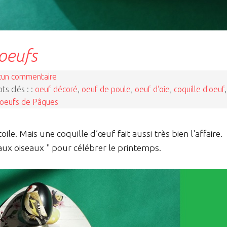
 oeufs
cun commentaire
ts clés : :
oeuf décoré
,
oeuf de poule
,
oeuf d'oie
,
coquille d'oeuf
,
oeufs de Pâques
oile. Mais une coquille d’œuf fait aussi très bien l'affaire.
 aux oiseaux " pour célébrer le printemps.