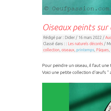
Oiseaux peints sur
Rédigé par : Didier / 16 mars 2022 /
Au
Classé dans : :
Les naturels décorés
/ Mo
collection
,
oiseaux
,
printemps
,
Pâques
,
Pour peindre un oiseau, il faut une t
Voici une petite collection d’œufs "