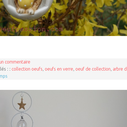
un commentaire
lés : :
collection oeufs
,
oeufs en verre
,
oeuf de collection
,
arbre 
emps