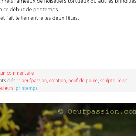
nnels rameaux de noisetiers tortueux ou autres brindille
n ce début de printemps.
 fait le lien entre les deux fêtes.
cun commentaire
ts clés : :
oeufpassion
,
creation
,
oeuf de poule
,
sculpte
,
loisir
ouleurs
,
printemps