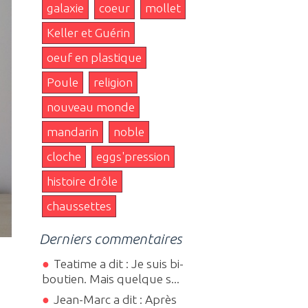
galaxie
coeur
mollet
Keller et Guérin
oeuf en plastique
Poule
religion
nouveau monde
mandarin
noble
cloche
eggs'pression
histoire drôle
chaussettes
Derniers commentaires
Teatime a dit : Je suis bi-
.
boutien. Mais quelque s...
Jean-Marc a dit : Après