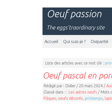
Oeuf passion
The eggs'traordinary site
Accueil
Qui suis-je ?
Oviparité
Liste des articles avec ce mot clé :
pri
Oeuf pascal en por
Rédigé par : Didier / 20 mars 2024 /
Au
Classé dans : :
Les autres oeufs
/ Mots c
Pâques
,
oeufs décorés
,
printemps
,
lap