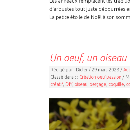
Les anneaux remplacent les traditio
d'arbustes tout juste débourrées e
La petite étoile de Noël à son sommet
Un oeuf, un oiseau
Rédigé par : Didier / 29 mars 2023 /
Au
Classé dans : :
Création oeufpassion
/ Mo
créatif
,
DIY
,
oiseau
,
perçage
,
coquille
,
c