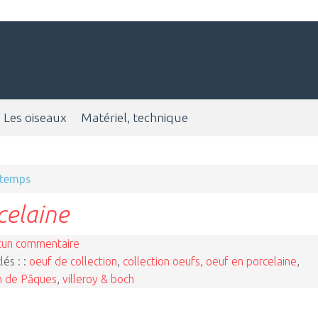
Les oiseaux
Matériel, technique
ntemps
celaine
cun commentaire
lés : :
oeuf de collection
,
collection oeufs
,
oeuf en porcelaine
,
in de Pâques
,
villeroy & boch