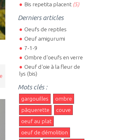
Bis repetita placent
(5)
Derniers articles
Oeufs de reptiles
Oeuf amigurumi
7-1-9
Ombre d'oeufs en verre
Oeuf d'oie à la fleur de
lys (bis)
de
Mots clés :
gargouilles
ombre
pâquerette
couve
oeuf au plat
oeuf de démolition