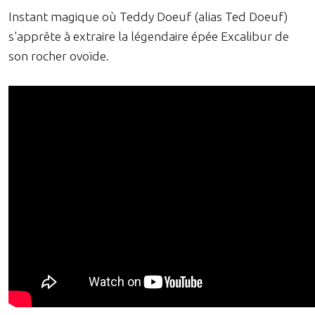
Instant magique où Teddy Doeuf (alias Ted Doeuf)
s'apprête à extraire la légendaire épée Excalibur de
son rocher ovoïde.