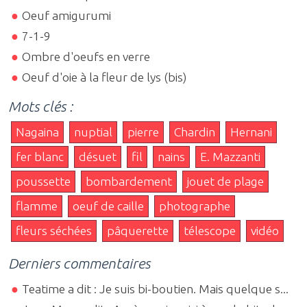
Oeuf amigurumi
7-1-9
Ombre d'oeufs en verre
Oeuf d'oie à la fleur de lys (bis)
Mots clés :
Nagaina
nuptial
pierre
Chardin
Hernani
fer blanc
désuet
fil
nains
E. Mazzanti
poussette
bombardement
jouet de plage
flamme
oeuf de caille
photographe
fleurs séchées
pâquerette
télescope
vidéo
Derniers commentaires
Teatime a dit : Je suis bi-boutien. Mais quelque s...