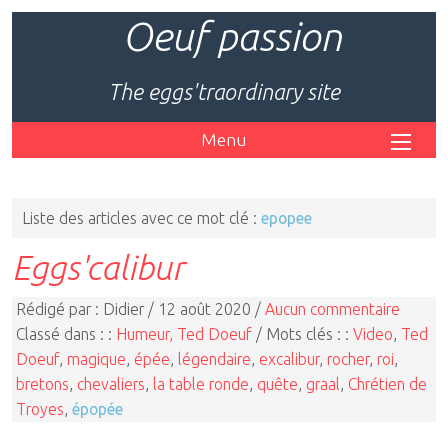
Oeuf passion
The eggs'traordinary site
Menu
Liste des articles avec ce mot clé :
epopee
Eggs'calibur
Rédigé par : Didier / 12 août 2020 /
Aucun commentaire
Classé dans : :
Humeur, Ted Doeuf
/ Mots clés : :
Video
,
Ted
Doeuf
,
magique
,
épée
,
légendaire
,
excalibur
,
rocher
,
roi
,
bretons
,
chevaliers
,
la table ronde
,
quête
,
graal
,
Chrétien de
Troyes
,
épopée